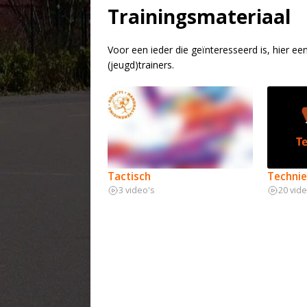
Trainingsmateriaal
Voor een ieder die geïnteresseerd is, hier e
(jeugd)trainers.
Tactisch
Techni
3 video's
20 vide