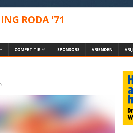
ING RODA '71
COMPETITIE
SPONSORS
VRIENDEN
VRI
n
0