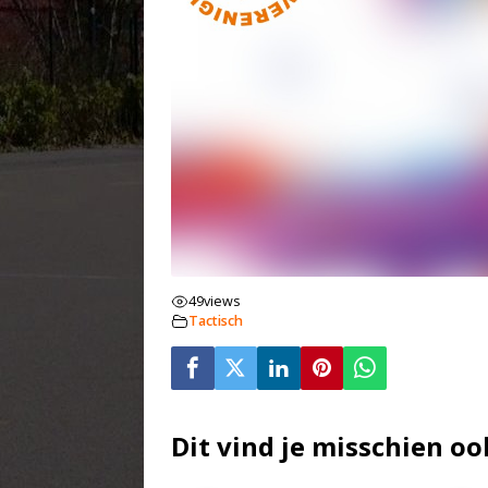
49
views
Tactisch
Dit vind je misschien oo