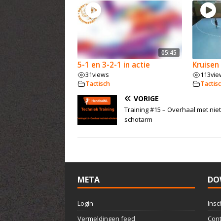
05:45
5-1 en 3-2-1 in actie
Kruisen
31
views
113
vie
Tactisch
Tactis
VORIGE
Training #15 – Overhaal met niet
schotarm
META
DO
Login
Insc
Vermeldingen feed
Cont