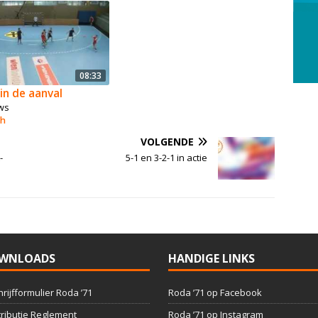
08:33
 in de aanval
ws
ch
VOLGENDE
-
5-1 en 3-2-1 in actie
WNLOADS
HANDIGE LINKS
hrijfformulier Roda ’71
Roda ’71 op Facebook
ributie Reglement
Roda ’71 op Instagram