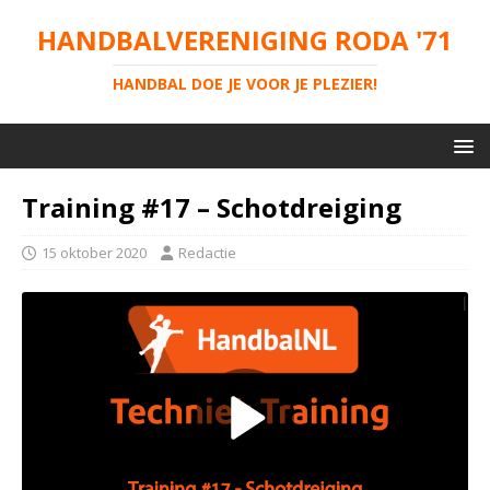
HANDBALVERENIGING RODA '71
HANDBAL DOE JE VOOR JE PLEZIER!
Training #17 – Schotdreiging
15 oktober 2020
Redactie