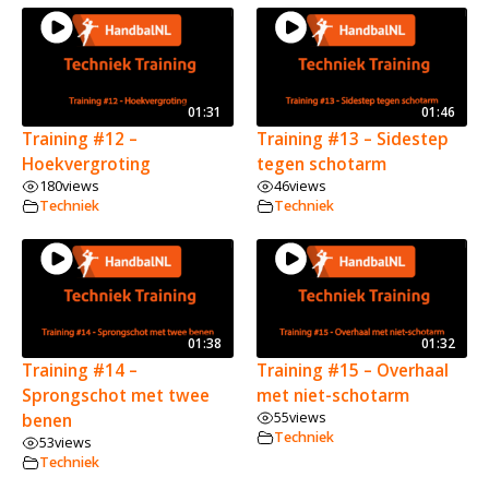
01:31
01:46
Training #12 –
Training #13 – Sidestep
Hoekvergroting
tegen schotarm
180
views
46
views
Techniek
Techniek
01:38
01:32
Training #14 –
Training #15 – Overhaal
Sprongschot met twee
met niet-schotarm
55
views
benen
Techniek
53
views
Techniek