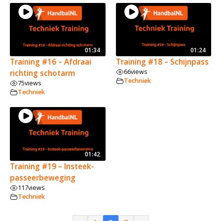
01:34
01:24
Training #16 – Afdraai
Training #18 – Schijnpass
66
views
richting schotarm
Techniek
75
views
Techniek
01:42
Training #19 – Insteek-
passeerbeweging
117
views
Techniek