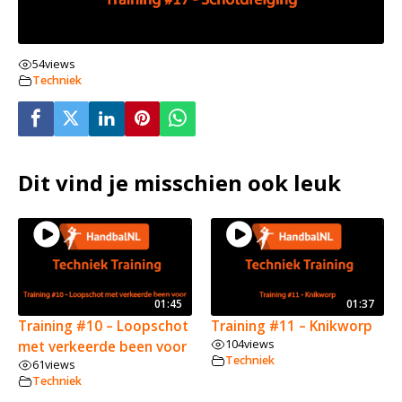
54
views
Techniek
Dit vind je misschien ook leuk
01:45
01:37
Training #10 – Loopschot
Training #11 – Knikworp
104
views
met verkeerde been voor
Techniek
61
views
Techniek