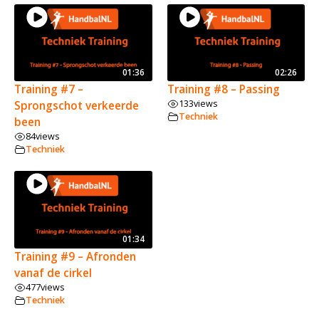
01:36
02:26
Training #7 –
Training #8 – Passing
133
views
Sprongschot verkeerde
Techniek
been
84
views
Techniek
01:34
Training #9 – Afronden
vanaf de cirkel
477
views
Techniek