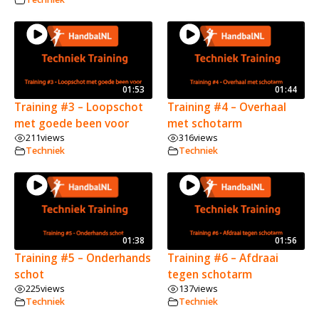
01:53
01:44
Training #3 – Loopschot
Training #4 – Overhaal
met goede been voor
met schotarm
211
views
316
views
Techniek
Techniek
01:38
01:56
Training #5 – Onderhands
Training #6 – Afdraai
schot
tegen schotarm
225
views
137
views
Techniek
Techniek