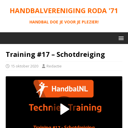
HANDBALVERENIGING RODA '71
HANDBAL DOE JE VOOR JE PLEZIER!
Training #17 – Schotdreiging
15 oktober 2020
Redactie