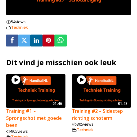
54
views
Techniek
Dit vind je misschien ook leuk
01:46
01:48
Training #1 –
Training #2 – Sidestep
Sprongschot met goede
richting schotarm
305
views
been
Techniek
905
views
Techniek