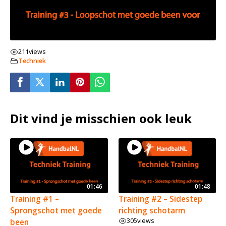
211
views
Techniek
Dit vind je misschien ook leuk
01:46
01:48
Training #1 –
Training #2 – Sidestep
Sprongschot met goede
richting schotarm
305
views
been