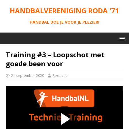
HANDBALVERENIGING RODA '71
HANDBAL DOE JE VOOR JE PLEZIER!
Training #3 – Loopschot met
goede been voor
21 september 2020
Redactie