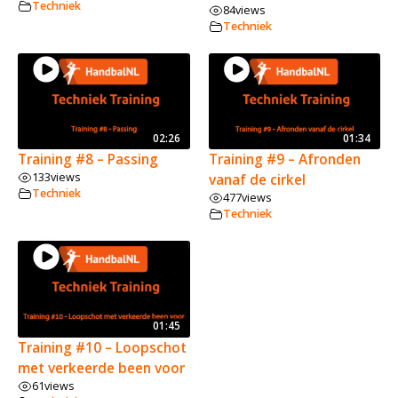
Techniek
84
views
Techniek
02:26
01:34
Training #8 – Passing
Training #9 – Afronden
133
views
vanaf de cirkel
Techniek
477
views
Techniek
01:45
Training #10 – Loopschot
met verkeerde been voor
61
views