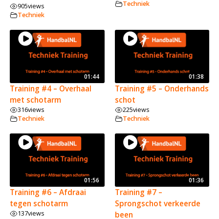
Techniek
905
views
Techniek
01:44
01:38
Training #4 – Overhaal
Training #5 – Onderhands
met schotarm
schot
316
views
225
views
Techniek
Techniek
01:56
01:36
Training #6 – Afdraai
Training #7 –
tegen schotarm
Sprongschot verkeerde
137
views
been