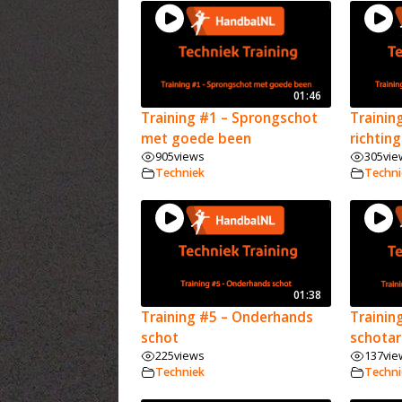
01:46
Training #1 – Sprongschot
Trainin
met goede been
richtin
905
views
305
vie
Techniek
Techni
01:38
Training #5 – Onderhands
Trainin
schot
schota
225
views
137
vie
Techniek
Techni