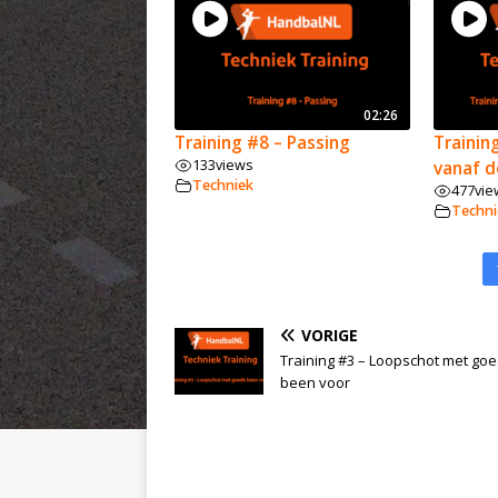
02:26
Training #8 – Passing
Trainin
133
views
vanaf d
Techniek
477
vie
Techni
VORIGE
Training #3 – Loopschot met go
been voor