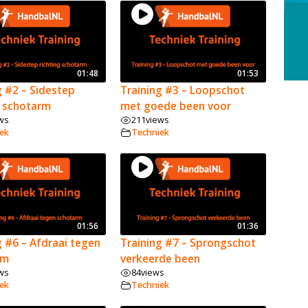
01:48
01:53
g #2 – Sidestep
Training #3 – Loopschot
g schotarm
met goede been voor
ws
211
views
ek
Techniek
01:56
01:36
g #6 – Afdraai tegen
Training #7 – Sprongschot
rm
verkeerde been
ws
84
views
ek
Techniek