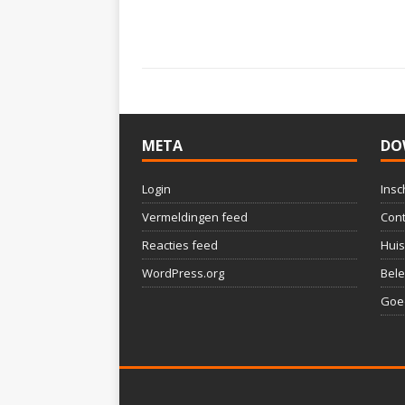
META
DO
Login
Insc
Vermeldingen feed
Cont
Reacties feed
Huis
WordPress.org
Bele
Goed