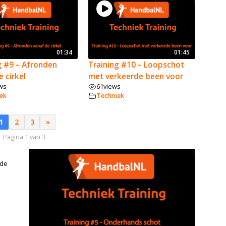
01:34
01:45
g #9 – Afronden
Training #10 – Loopschot
e cirkel
met verkeerde been voor
ws
61
views
ek
Techniek
1
2
3
»
Pagina 1 van 3
V
O
ede
L
G
E
N
D
E
T