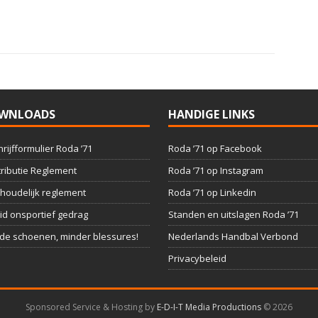
o
t
WNLOADS
HANDIGE LINKS
hrijfformulier Roda ’71
Roda ’71 op Facebook
ributie Reglement
Roda ’71 op Instagram
houdelijk reglement
Roda ’71 op Linkedin
id onsportief gedrag
Standen en uitslagen Roda ’71
e schoenen, minder blessures!
Nederlands Handbal Verbond
Privacybeleid
Sponsored Service & Hosting by
E-D-I-T Media Productions
©
2026