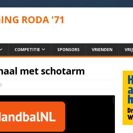
ING RODA '71
COMPETITIE
SPONSORS
VRIENDEN
VRI
rhaal met schotarm
0