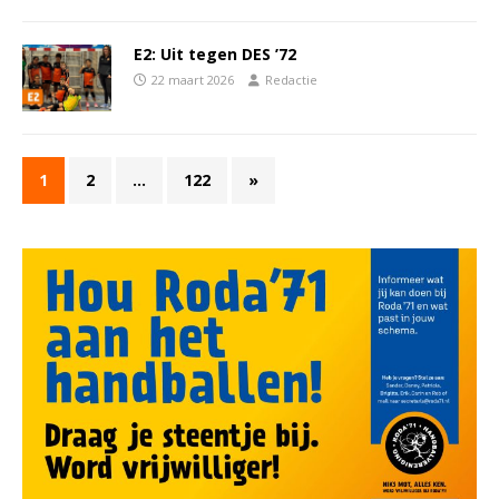
E2: Uit tegen DES ’72
22 maart 2026
Redactie
1
2
…
122
»