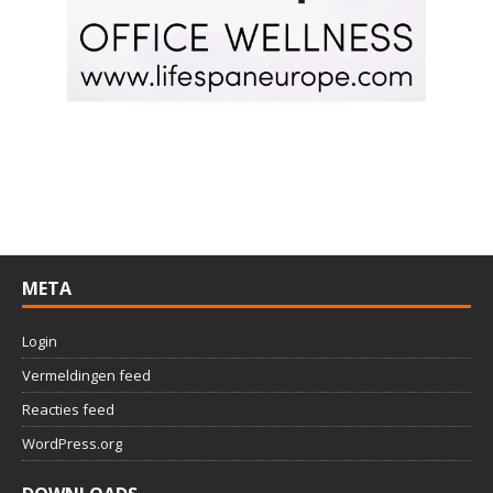
META
Login
Vermeldingen feed
Reacties feed
WordPress.org