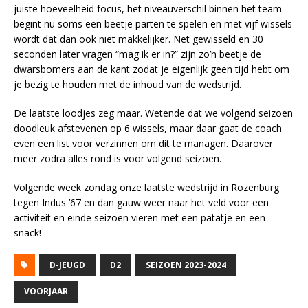
juiste hoeveelheid focus, het niveauverschil binnen het team
begint nu soms een beetje parten te spelen en met vijf wissels
wordt dat dan ook niet makkelijker. Net gewisseld en 30
seconden later vragen “mag ik er in?” zijn zo’n beetje de
dwarsbomers aan de kant zodat je eigenlijk geen tijd hebt om
je bezig te houden met de inhoud van de wedstrijd.
De laatste loodjes zeg maar. Wetende dat we volgend seizoen
doodleuk afstevenen op 6 wissels, maar daar gaat de coach
even een list voor verzinnen om dit te managen. Daarover
meer zodra alles rond is voor volgend seizoen.
Volgende week zondag onze laatste wedstrijd in Rozenburg
tegen Indus ’67 en dan gauw weer naar het veld voor een
activiteit en einde seizoen vieren met een patatje en een
snack!
D-JEUGD
D2
SEIZOEN 2023-2024
VOORJAAR