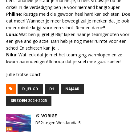
bent fanatiek! Je staat je mannetje, o nee, vrouwtje op de
cirkel! In de verdediging ben je voor niemand bang! Super!
Philine
: Rustige meid die gewoon heel hard kan schieten. Doe
dat meer! Wanneer je meer beweegt zul je merken dat je ook
meer ruimte krijgt voor een schot. Rennen dame!!
Luna
: Wat ben jij gretig! Blijf kijken naar je teamgenoten voor
een give and go actie. Dan heb je nog meer ruimte voor een
schot! En schieten kan je…
Nika
: Wat leuk dat je met het team ging warmlopen en ze
kwam aanmoedigen! Ik hoop dat je snel mee gaat spelen!
Jullie trotse coach
D-JEUGD
D1
NAJAAR
SEIZOEN 2024-2025
VORIGE
DS2: tegen Westlandia 5