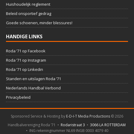
Huishoudelijk reglement
Beleid onsportief gedrag
Goede schoenen, minder blessures!
HANDIGE LINKS
Roda ’71 op Facebook
Roda ’71 op Instagram
Roda ’71 op Linkedin
Standen en uitslagen Roda ’71
Nederlands Handbal Verbond
Privacybeleid
Sponsored Service & Hosting by
E-D-I-T Media Productions
©
2026
Handbalvereniging Roda ’71 •
Rodaristraat 3
•
3066 LA ROTTERDAM
• ING rekeningnummer NL69 INGB 0003 4079 40