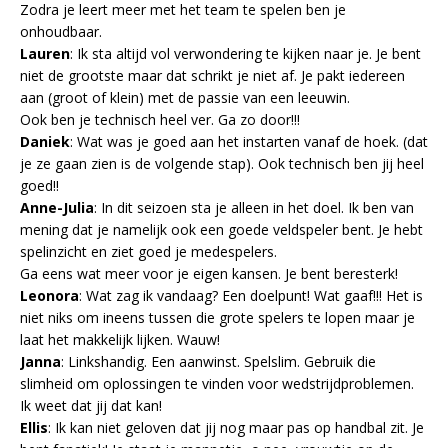
Zodra je leert meer met het team te spelen ben je
onhoudbaar.
Lauren
: Ik sta altijd vol verwondering te kijken naar je. Je bent
niet de grootste maar dat schrikt je niet af. Je pakt iedereen
aan (groot of klein) met de passie van een leeuwin.
Ook ben je technisch heel ver. Ga zo door!!!
Daniek
: Wat was je goed aan het instarten vanaf de hoek. (dat
je ze gaan zien is de volgende stap). Ook technisch ben jij heel
goed!!
Anne-Julia
: In dit seizoen sta je alleen in het doel. Ik ben van
mening dat je namelijk ook een goede veldspeler bent. Je hebt
spelinzicht en ziet goed je medespelers.
Ga eens wat meer voor je eigen kansen. Je bent beresterk!
Leonora
: Wat zag ik vandaag? Een doelpunt! Wat gaaf!!! Het is
niet niks om ineens tussen die grote spelers te lopen maar je
laat het makkelijk lijken. Wauw!
Janna
: Linkshandig. Een aanwinst. Spelslim. Gebruik die
slimheid om oplossingen te vinden voor wedstrijdproblemen.
Ik weet dat jij dat kan!
Ellis
: Ik kan niet geloven dat jij nog maar pas op handbal zit. Je