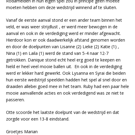
Rodameiden in hun eigen spel zou in principe geen moeite
moeten hebben om deze wedstrijd winnend af te sluiten.
Vanaf de eerste aanval stond er een ander team binnen het
veld, er was weer strijdlust , er werd meer bewogen in de
aanval en ook in de verdediging werd er minder afgewacht.
Hierdoor kon er ook daadwerkelijk afstand genomen worden
en door de doelpunten van Lisanne (2) Lieke (2) Katie (1) ,
Nina (1) en Laila (1) werd de stand van 5-4 naar 12-7
getrokken. Danique stond echt heel erg goed te keepen en
hield er heel veel mooie ballen uit. En ook in de verdediging
werd er lekker hard gewerkt. Ook Lysanna en Syrai die beiden
hun eerste wedstrijd speelden hadden het spel al snel door en
draaiden allebei goed mee in het team. Ruby had een paar hele
mooie aanvallende acties en ook verdedigend was ze niet te
passeren.
Otte scoorde het laatste doelpunt van de wedstrijd en dat
zorgde voor een 13-8 eindstand.
Groetjes Marian