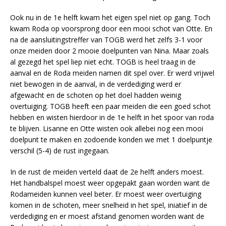
Ook nu in de 1e helft kwam het eigen spel niet op gang. Toch
kwam Roda op voorsprong door een mooi schot van Otte. En
na de aansluitingstreffer van TOGB werd het zelfs 3-1 voor
onze meiden door 2 mooie doelpunten van Nina. Maar zoals
al gezegd het spel liep niet echt. TOGB is heel traag in de
aanval en de Roda meiden namen dit spel over. Er werd vrijwel
niet bewogen in de aanval, in de verdediging werd er
afgewacht en de schoten op het doel hadden weinig
overtuiging. TOGB heeft een paar meiden die een goed schot
hebben en wisten hierdoor in de 1e helft in het spoor van roda
te blijven. Lisanne en Otte wisten ook allebei nog een mooi
doelpunt te maken en zodoende konden we met 1 doelpuntje
verschil (5-4) de rust ingegaan.
In de rust de meiden verteld daat de 2e helft anders moest.
Het handbalspel moest weer opgepakt gaan worden want de
Rodameiden kunnen veel beter. Er moest weer overtuiging
komen in de schoten, meer snelheid in het spel, iniatief in de
verdediging en er moest afstand genomen worden want de