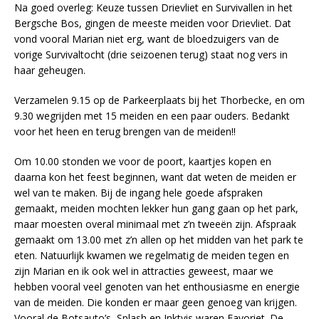
Na goed overleg: Keuze tussen Drievliet en Survivallen in het
Bergsche Bos, gingen de meeste meiden voor Drievliet. Dat
vond vooral Marian niet erg, want de bloedzuigers van de
vorige Survivaltocht (drie seizoenen terug) staat nog vers in
haar geheugen.
Verzamelen 9.15 op de Parkeerplaats bij het Thorbecke, en om
9.30 wegrijden met 15 meiden en een paar ouders. Bedankt
voor het heen en terug brengen van de meiden!!
Om 10.00 stonden we voor de poort, kaartjes kopen en
daarna kon het feest beginnen, want dat weten de meiden er
wel van te maken. Bij de ingang hele goede afspraken
gemaakt, meiden mochten lekker hun gang gaan op het park,
maar moesten overal minimaal met z’n tweeën zijn. Afspraak
gemaakt om 13.00 met z’n allen op het midden van het park te
eten. Natuurlijk kwamen we regelmatig de meiden tegen en
zijn Marian en ik ook wel in attracties geweest, maar we
hebben vooral veel genoten van het enthousiasme en energie
van de meiden. Die konden er maar geen genoeg van krijgen.
Vooral de Botsauto’s, Splash en Inktvis waren Favoriet. De