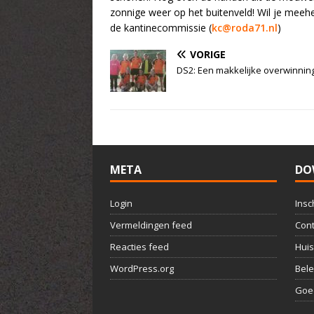
zonnige weer op het buitenveld! Wil je meehe
de kantinecommissie (
kc@roda71.nl
)
VORIGE
DS2: Een makkelijke overwinnin
META
DO
Login
Insc
Vermeldingen feed
Cont
Reacties feed
Huis
WordPress.org
Bele
Goed