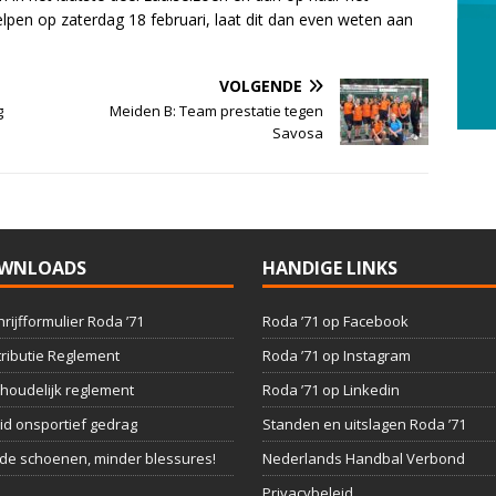
lpen op zaterdag 18 februari, laat dit dan even weten aan
VOLGENDE
g
Meiden B: Team prestatie tegen
Savosa
WNLOADS
HANDIGE LINKS
hrijfformulier Roda ’71
Roda ’71 op Facebook
ributie Reglement
Roda ’71 op Instagram
houdelijk reglement
Roda ’71 op Linkedin
id onsportief gedrag
Standen en uitslagen Roda ’71
e schoenen, minder blessures!
Nederlands Handbal Verbond
Privacybeleid