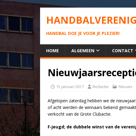
HANDBALVERENIG
HANDBAL DOE JE VOOR JE PLEZIER!
HOME
ALGEMEEN
CONTACT
Nieuwjaarsrecepti
15 januari 2017
Redactie
Nieuws
Afgelopen zaterdag hebben we de nieuwjaars
of acht werden de winnaars bekend gemaakt w
verkocht van de Grote Clubactie.
F-jeugd; de dubbele winst van de vereni