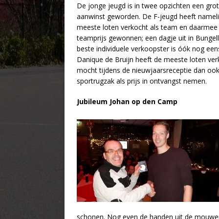
De jonge jeugd is in twee opzichten een gro
aanwinst geworden. De F-jeugd heeft nameli
meeste loten verkocht als team en daarmee
teamprijs gewonnen; een dagje uit in Bungel
beste individuele verkoopster is óók nog eens
Danique de Bruijn heeft de meeste loten ver
mocht tijdens de nieuwjaarsreceptie dan oo
sportrugzak als prijs in ontvangst nemen.
Jubileum Johan op den Camp
schonen. Nog even de handen uit de mouwen 