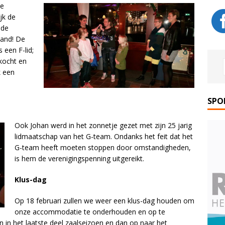
te
jk de
 de
land! De
 een F-lid;
kocht en
k een
SPO
Ook Johan werd in het zonnetje gezet met zijn 25 jarig
lidmaatschap van het G-team. Ondanks het feit dat het
G-team heeft moeten stoppen door omstandigheden,
is hem de verenigingspenning uitgereikt.
Klus-dag
Op 18 februari zullen we weer een klus-dag houden om
onze accommodatie te onderhouden en op te
in het laatste deel zaalseizoen en dan op naar het