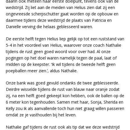
daarin ook meteen haar eerste doelpunt, tevens ook van de
wedstrijd. Zij liet aan de meiden van Helius zien dat zij een
ongevreesde scherpschutter gaat worden op de opbouw en
daarmee tijdens deze wedstrijd de plaats van Patricia en
Danielle verving die helaas geblesseerd waren.
De eerste helft tegen Helius liep gelijk op tot een ruststand van
5-4 in het voordeel van Helius, waarover onze coach Nathalie
tijdens de rust geen goed woord voor over had. Al onze
pogingen op het doel waren namelijk tegen de paal, laat of
midden op de keepster. ‘Ik wil tijdens de tweede helft geen
poepballen meer zien.’, aldus Nathalie.
Onze bank was goed gevuld ondanks de twee geblesseerde.
Deirdre wisselde tijdens de rust van blauw naar oranje zodat
zij, na een helft goed gekeept kon hebben, ook de ballen op de
6 meter kon tegenhouden. Samen met haar, Sonja, Sherida en
Kelly zou ik als aanvallende toch hun niet graag willen passeren
omdat ze je vasthouden bij het leven.
Nathalie gaf tijdens de rust ook als tip dat we deze wedstrijd