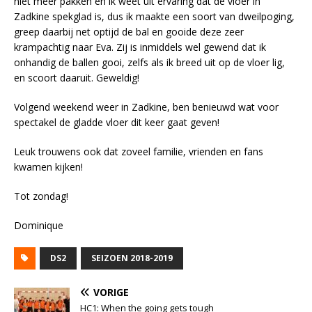
niet meer pakken en ik weet uit ervaring dat de vloer in
Zadkine spekglad is, dus ik maakte een soort van dweilpoging,
greep daarbij net optijd de bal en gooide deze zeer
krampachtig naar Eva. Zij is inmiddels wel gewend dat ik
onhandig de ballen gooi, zelfs als ik breed uit op de vloer lig,
en scoort daaruit. Geweldig!
Volgend weekend weer in Zadkine, ben benieuwd wat voor
spectakel de gladde vloer dit keer gaat geven!
Leuk trouwens ook dat zoveel familie, vrienden en fans
kwamen kijken!
Tot
zondag
!
Dominique
DS2
SEIZOEN 2018-2019
VORIGE
HC1: When the going gets tough