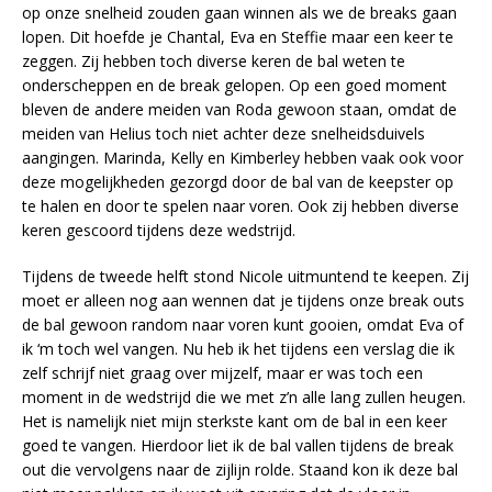
op onze snelheid zouden gaan winnen als we de breaks gaan
lopen. Dit hoefde je Chantal, Eva en Steffie maar een keer te
zeggen. Zij hebben toch diverse keren de bal weten te
onderscheppen en de break gelopen. Op een goed moment
bleven de andere meiden van Roda gewoon staan, omdat de
meiden van Helius toch niet achter deze snelheidsduivels
aangingen. Marinda, Kelly en Kimberley hebben vaak ook voor
deze mogelijkheden gezorgd door de bal van de keepster op
te halen en door te spelen naar voren. Ook zij hebben diverse
keren gescoord tijdens deze wedstrijd.
Tijdens de tweede helft stond Nicole uitmuntend te keepen. Zij
moet er alleen nog aan wennen dat je tijdens onze break outs
de bal gewoon random naar voren kunt gooien, omdat Eva of
ik ‘m toch wel vangen. Nu heb ik het tijdens een verslag die ik
zelf schrijf niet graag over mijzelf, maar er was toch een
moment in de wedstrijd die we met z’n alle lang zullen heugen.
Het is namelijk niet mijn sterkste kant om de bal in een keer
goed te vangen. Hierdoor liet ik de bal vallen tijdens de break
out die vervolgens naar de zijlijn rolde. Staand kon ik deze bal