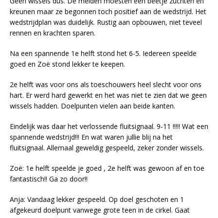
Geen wissels dus. De meiden moesten een beetje zuchten en
kreunen maar ze begonnen toch positief aan de wedstrijd. Het
wedstrijdplan was duidelijk. Rustig aan opbouwen, niet teveel
rennen en krachten sparen.
Na een spannende 1e helft stond het 6-5. Iedereen speelde
goed en Zoë stond lekker te keepen.
2e helft was voor ons als toeschouwers heel slecht voor ons
hart. Er werd hard gewerkt en het was niet te zien dat we geen
wissels hadden. Doelpunten vielen aan beide kanten.
Eindelijk was daar het verlossende fluitsignaal. 9-11 !!!!! Wat een
spannende wedstrijd!!! En wat waren jullie blij na het
fluitsignaal. Allemaal geweldig gespeeld, zeker zonder wissels.
Zoë: 1e helft speelde je goed , 2e helft was gewoon af en toe
fantastisch!! Ga zo door!!
Anja: Vandaag lekker gespeeld. Op doel geschoten en 1
afgekeurd doelpunt vanwege grote teen in de cirkel. Gaat