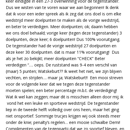
keer eindigde in een 27-3 overwinning voor de tegenstander.
Dus we wisten van te voren waar we aan begonnen! Ik denk
dat ik voor een ieder spreek als ik zeg dat ons doel is om elke
wedstrijd meer doelpunten te maken als de vorige wedstrijd,
en beter te verdedigen. Meer doelpunten; ok; daarin hebben
we ons doel behaald; vorige keer (tegen deze tegenstander) 3
doelpunten, deze keer; 6 doelpunten! Dus 100% vooruitgang.
De tegenstander had de vorige wedstrijd 27 doelpunten en
deze keer 30 doelpunten. dat is maar 11% vooruitgang! Dus
als je het zo bekijkt; meer doelpunten “CHECK” Beter
verdedigen “…. oeps. De ruststand was 9-4 een verschil van
(maar) 5 punten; Watskeburt?? Ik weet het niet, we zijn blijven
vechten, en strijden…. maar ja; Watskeburt!! Een mooi streven
voor de volgende keer dat we tegen deze tegenstander
moeten spelen; een beter percentage m.b.t. de verdediging!
Wat ik wel kan zeggen; maar dit is misschien alleen door mij; ik
vond het een leuke en sportieve wedstrijd. De tegenstander
liep in de tweede helft volledig over ons heen, maar het ging
niet onsportief. Sommige trucjes krijgen wij ook steeds meer
onder de knie; penalty’s regelen… een mooie schwalbe Demi!
Complimenten van de tegenpartij dat we zo sportief bleven, en