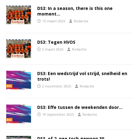
DS3: In a season, there is this one
moment…
15 maart 2026
Redactie
DS3: Tegen HVOS
2 maart 2026
Redactie
DS3: Een wedstrijd vol strijd, snelheid en
trots!
2 november 2025
Redactie
DS3: Effe tussen de weekenden door…
19 september 2025
Redactie
DS3, of 2, nee toch gewoon 3!!