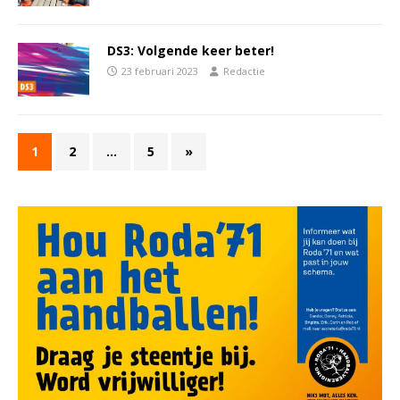
DS3: Volgende keer beter!
23 februari 2023
Redactie
1
2
…
5
»