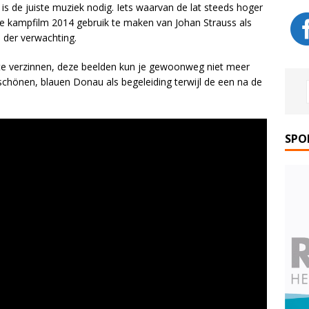
 is de juiste muziek nodig. Iets waarvan de lat steeds hoger
 de kampfilm 2014 gebruik te maken van Johan Strauss als
n der verwachting.
te verzinnen, deze beelden kun je gewoonweg niet meer
schönen, blauen Donau als begeleiding terwijl de een na de
SPO