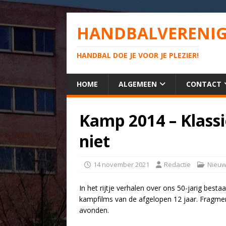
HANDBALVERENIG
HANDBAL DOE JE VOOR JE PLEZIER!
HOME
ALGEMEEN
CONTACT
Kamp 2014 – Klassi
niet
14 november 2021
Redactie
Nieu
In het rijtje verhalen over ons 50-jarig bes
kampfilms van de afgelopen 12 jaar. Fragmen
avonden.