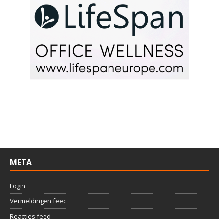
META
Login
Vermeldingen feed
Reacties feed