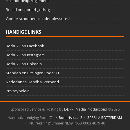
Huishoudelijk reglement
Beleid onsportief gedrag
Goede schoenen, minder blessures!
HANDIGE LINKS
Roda ’71 op Facebook
Roda ’71 op Instagram
Roda ’71 op Linkedin
Standen en uitslagen Roda ’71
Nederlands Handbal Verbond
Privacybeleid
Sponsored Service & Hosting by
E-D-I-T Media Productions
©
2026
Handbalvereniging Roda ’71 •
Rodaristraat 3
•
3066 LA ROTTERDAM
• ING rekeningnummer NL69 INGB 0003 4079 40