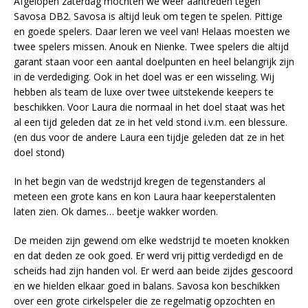
Afgelopen zaterdag mochten we weer aantreden tegen
Savosa DB2. Savosa is altijd leuk om tegen te spelen. Pittige
en goede spelers. Daar leren we veel van! Helaas moesten we
twee spelers missen. Anouk en Nienke. Twee spelers die altijd
garant staan voor een aantal doelpunten en heel belangrijk zijn
in de verdediging. Ook in het doel was er een wisseling. Wij
hebben als team de luxe over twee uitstekende keepers te
beschikken. Voor Laura die normaal in het doel staat was het
al een tijd geleden dat ze in het veld stond i.v.m. een blessure.
(en dus voor de andere Laura een tijdje geleden dat ze in het
doel stond)
In het begin van de wedstrijd kregen de tegenstanders al
meteen een grote kans en kon Laura haar keeperstalenten
laten zien. Ok dames… beetje wakker worden.
De meiden zijn gewend om elke wedstrijd te moeten knokken
en dat deden ze ook goed. Er werd vrij pittig verdedigd en de
scheids had zijn handen vol. Er werd aan beide zijdes gescoord
en we hielden elkaar goed in balans. Savosa kon beschikken
over een grote cirkelspeler die ze regelmatig opzochten en