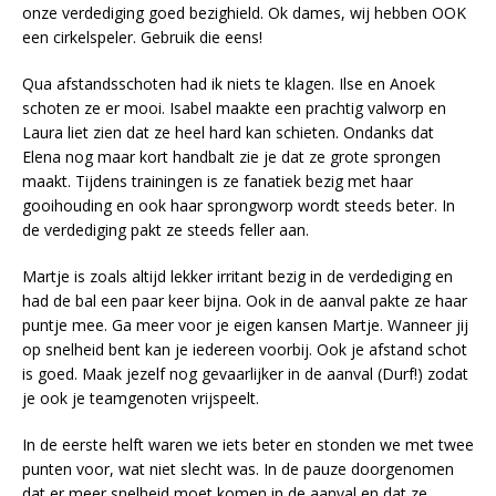
onze verdediging goed bezighield. Ok dames, wij hebben OOK
een cirkelspeler. Gebruik die eens!
Qua afstandsschoten had ik niets te klagen. Ilse en Anoek
schoten ze er mooi. Isabel maakte een prachtig valworp en
Laura liet zien dat ze heel hard kan schieten. Ondanks dat
Elena nog maar kort handbalt zie je dat ze grote sprongen
maakt. Tijdens trainingen is ze fanatiek bezig met haar
gooihouding en ook haar sprongworp wordt steeds beter. In
de verdediging pakt ze steeds feller aan.
Martje is zoals altijd lekker irritant bezig in de verdediging en
had de bal een paar keer bijna. Ook in de aanval pakte ze haar
puntje mee. Ga meer voor je eigen kansen Martje. Wanneer jij
op snelheid bent kan je iedereen voorbij. Ook je afstand schot
is goed. Maak jezelf nog gevaarlijker in de aanval (Durf!) zodat
je ook je teamgenoten vrijspeelt.
In de eerste helft waren we iets beter en stonden we met twee
punten voor, wat niet slecht was. In de pauze doorgenomen
dat er meer snelheid moet komen in de aanval en dat ze