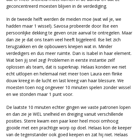
geconcentreerd moesten blijven in de verdediging.
In de tweede helft werden de meiden moe (wat wil je, we
hadden maar 1 wissel). Savosa probeerde door Ilse een
persoonlijke dekking te geven onze aanval te ontregelen. Maar
dan zie je dat ons team veel heeft bijgeleerd. Ilse liet zich
terugzakken en de opbouwers knepen wat in. Minder
verdedigers en dus meer ruimte. Dan is Isabel in haar element.
Wat ben jij snel zeg! Problemen in eerste instantie zelf
oplossen als team, dat is superknap. Helaas konden we niet
echt uitlopen en helemaal niet meer toen Laura een flinke
douw kreeg in de lucht en last kreeg van haar blessure. We
moesten toen nog ongeveer 10 minuten spelen zonder wissel
en we stonden maar 1 punt voor.
De laatste 10 minuten echter gingen we vaste patronen lopen
en dan zie je WEL snelheid en dreiging vanuit verschillende
posities. Sterre kwam een paar keer heel mooi omhoog
gooide met een prachtige worp op doel. Helaas kon de keeper
van de tegenstander ook goed keepen en zat hij niet. Helaas