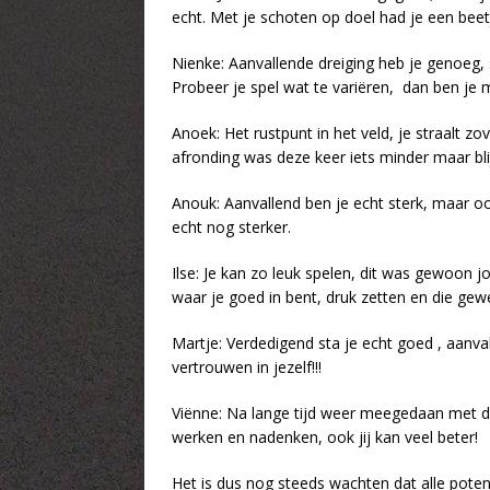
echt. Met je schoten op doel had je een beetj
Nienke: Aanvallende dreiging heb je genoeg, s
Probeer je spel wat te variëren, dan ben je 
Anoek: Het rustpunt in het veld, je straalt zov
afronding was deze keer iets minder maar bl
Anouk: Aanvallend ben je echt sterk, maar oo
echt nog sterker.
Ilse: Je kan zo leuk spelen, dit was gewoon jo
waar je goed in bent, druk zetten en die gew
Martje: Verdedigend sta je echt goed , aanval
vertrouwen in jezelf!!!
Viënne: Na lange tijd weer meegedaan met de A
werken en nadenken, ook jij kan veel beter!
Het is dus nog steeds wachten dat alle poten