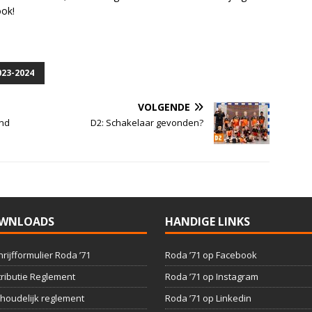
ook!
023-2024
VOLGENDE
end
D2: Schakelaar gevonden?
WNLOADS
HANDIGE LINKS
hrijfformulier Roda ’71
Roda ’71 op Facebook
ributie Reglement
Roda ’71 op Instagram
houdelijk reglement
Roda ’71 op Linkedin