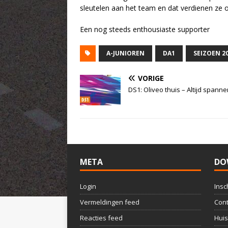
sleutelen aan het team en dat verdienen ze 
Een nog steeds enthousiaste supporter
A-JUNIOREN
DA1
SEIZOEN 2
VORIGE
DS1: Oliveo thuis – Altijd spann
META
DO
Login
Insc
Vermeldingen feed
Cont
Reacties feed
Huis