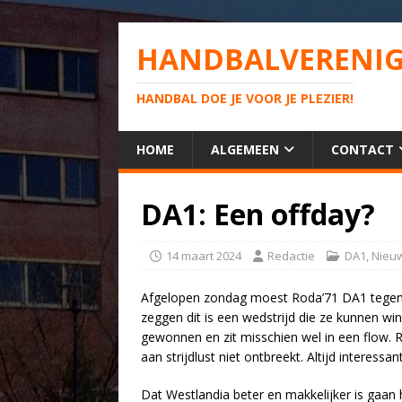
HANDBALVERENIG
HANDBAL DOE JE VOOR JE PLEZIER!
HOME
ALGEMEEN
CONTACT
DA1: Een offday?
14 maart 2024
Redactie
DA1
,
Nieu
Afgelopen zondag moest Roda’71 DA1 tegen 
zeggen dit is een wedstrijd die ze kunnen wi
gewonnen en zit misschien wel in een flow. R
aan strijdlust niet ontbreekt. Altijd interessa
Dat Westlandia beter en makkelijker is gaan ha