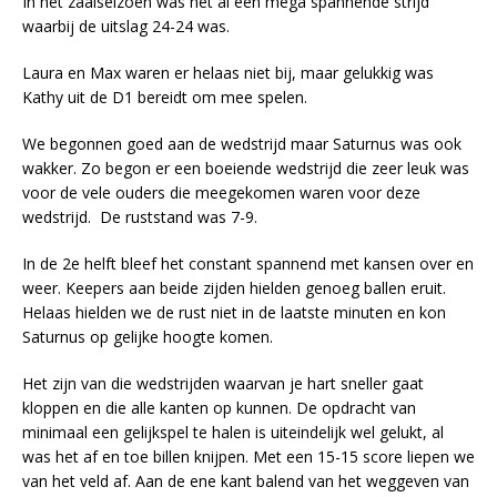
In het zaalseizoen was het al een mega spannende strijd
waarbij de uitslag 24-24 was.
Laura en Max waren er helaas niet bij, maar gelukkig was
Kathy uit de D1 bereidt om mee spelen.
We begonnen goed aan de wedstrijd maar Saturnus was ook
wakker. Zo begon er een boeiende wedstrijd die zeer leuk was
voor de vele ouders die meegekomen waren voor deze
wedstrijd. De ruststand was 7-9.
In de 2e helft bleef het constant spannend met kansen over en
weer. Keepers aan beide zijden hielden genoeg ballen eruit.
Helaas hielden we de rust niet in de laatste minuten en kon
Saturnus op gelijke hoogte komen.
Het zijn van die wedstrijden waarvan je hart sneller gaat
kloppen en die alle kanten op kunnen. De opdracht van
minimaal een gelijkspel te halen is uiteindelijk wel gelukt, al
was het af en toe billen knijpen. Met een 15-15 score liepen we
van het veld af. Aan de ene kant balend van het weggeven van