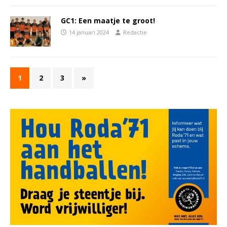
GC1: Een maatje te groot!
14 januari 2024
Redactie
1
2
3
»