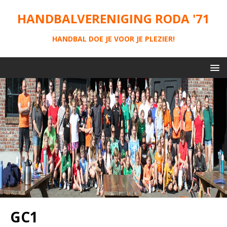
HANDBALVERENIGING RODA '71
HANDBAL DOE JE VOOR JE PLEZIER!
GC1