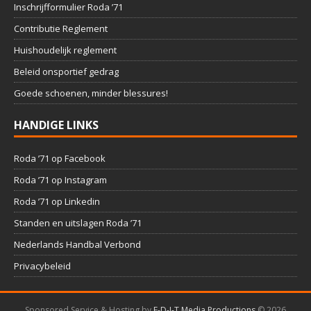
Inschrijfformulier Roda ’71
Contributie Reglement
Huishoudelijk reglement
Beleid onsportief gedrag
Goede schoenen, minder blessures!
HANDIGE LINKS
Roda ’71 op Facebook
Roda ’71 op Instagram
Roda ’71 op Linkedin
Standen en uitslagen Roda ’71
Nederlands Handbal Verbond
Privacybeleid
Sponsored Service & Hosting by
E-D-I-T Media Productions
©
2026