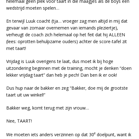
helemaal geen plek voor taart in die maagjes als de boys een
wedstrijd moeten spelen…
En terwijl Luuk coacht (tja… vroeger zag men altijd in mij dat
gevaar van zomaar overnemen van iemands pleziertje),
verheugt de coach zich helemaal op het feit dat hij ALLEEN
(lees: oprotten behulpzame ouders) achter de score-tafel zit
met taart!
Vrijdag is Luuk overigens te laat, dus moet ik bij hoge
uitzondering beginnen met de training, mocht je denken “doen
lekker vrijdag taart” dan heb je pech! Dan ben ik er ook!
Dus hup naar de bakker en zeg “Bakker, doe mij de grootste
taart uit uw winkel!”
Bakker weg, komt terug met zijn vrouw…
Nee, TAART!
e
We moeten iets anders verzinnen op dat 30
doelpunt, want ik