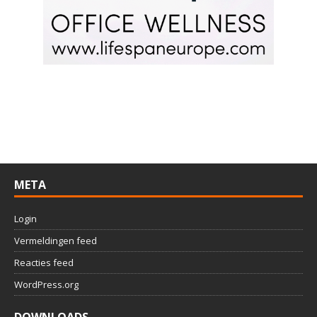
META
Login
Vermeldingen feed
Reacties feed
WordPress.org