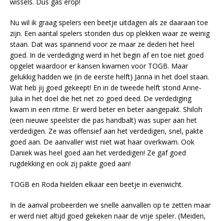
wissels. Dus gas erop!
Nu wil ik graag spelers een beetje uitdagen als ze daaraan toe
zijn. Een aantal spelers stonden dus op plekken waar ze weinig
staan. Dat was spannend voor ze maar ze deden het heel
goed. In de verdediging werd in het begin af en toe niet goed
opgelet waardoor er kansen kwamen voor TOGB. Maar
gelukkig hadden we (in de eerste helft) Janna in het doel staan.
Wat heb jij goed gekeept! En in de tweede helft stond Anne-
Julia in het doel die het net zo goed deed. De verdediging
kwam in een ritme. Er werd beter en beter aangepakt. Shiloh
(een nieuwe speelster die pas handbalt) was super aan het
verdedigen. Ze was offensief aan het verdedigen, snel, pakte
goed aan. De aanvaller wist niet wat haar overkwam. Ook
Daniek was heel goed aan het verdedigen! Ze gaf goed
rugdekking en ook zij pakte goed aan!
TOGB en Roda hielden elkaar een beetje in evenwicht.
In de aanval probeerden we snelle aanvallen op te zetten maar
er werd niet altijd goed gekeken naar de vrije speler. (Meiden,