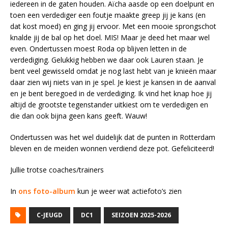
iedereen in de gaten houden. Aïcha aasde op een doelpunt en
toen een verdediger een foutje maakte greep jij je kans (en
dat kost moed) en ging jij ervoor. Met een mooie sprongschot
knalde jij de bal op het doel. MIS! Maar je deed het maar wel
even. Ondertussen moest Roda op blijven letten in de
verdediging. Gelukkig hebben we daar ook Lauren staan. Je
bent veel gewisseld omdat je nog last hebt van je knieën maar
daar zien wij niets van in je spel. Je kiest je kansen in de aanval
en je bent beregoed in de verdediging. Ik vind het knap hoe jij
altijd de grootste tegenstander uitkiest om te verdedigen en
die dan ook bijna geen kans geeft. Wauw!
Ondertussen was het wel duidelijk dat de punten in Rotterdam
bleven en de meiden wonnen verdiend deze pot. Gefeliciteerd!
Jullie trotse coaches/trainers
In
ons foto-album
kun je weer wat actiefoto’s zien
C-JEUGD
DC1
SEIZOEN 2025-2026