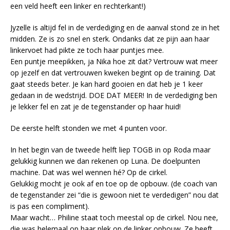
een veld heeft een linker en rechterkant!)
Jyzelle is altijd fel in de verdediging en de aanval stond ze in het
midden. Ze is zo snel en sterk. Ondanks dat ze pijn aan haar
linkervoet had pikte ze toch haar puntjes mee.
Een puntje meepikken, ja Nika hoe zit dat? Vertrouw wat meer
op jezelf en dat vertrouwen kweken begint op de training. Dat
gaat steeds beter. Je kan hard gooien en dat heb je 1 keer
gedaan in de wedstrijd. DOE DAT MEER! In de verdediging ben
je lekker fel en zat je de tegenstander op haar huid!
De eerste helft stonden we met 4 punten voor.
In het begin van de tweede helft liep TOGB in op Roda maar
gelukkig kunnen we dan rekenen op Luna. De doelpunten
machine. Dat was wel wennen hé? Op de cirkel.
Gelukkig mocht je ook af en toe op de opbouw. (de coach van
de tegenstander zei “die is gewoon niet te verdedigen” nou dat
is pas een compliment).
Maar wacht… Philine staat toch meestal op de cirkel. Nou nee,
die was helemaal op haar plek op de linker opbouw. Ze heeft