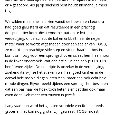
er 4 gescoord. Als jij op snelheid bent houdt niemand je meer
tegen.
We wilden meer snelheid zien vanuit de hoeken en Leonora
had goed geluisterd en dat resulteerde in een prachtig
doelpunt! Hier komt die: Leonora staat op te letten in de
verdediging, onderschept de bal en dribbelt naar de negen
meter waar ze wordt afgesneden door een speler van TOGB,
ze maakt een prachtige side step en stuurt haar het bos in,
komt omhoog voor een sprongschot en schiet hem heel mooi
in de linker onderhoek. Wat een actie! En dan heb je Ellis. Ellis
heeft twee zijdes. De ene zijde is onzeker in de verdediging,
zoekend (terwijl ze het stiekem wel heel goed kan) en in de
aanval hele mooie dingen laten zien, maar dan ook echt hele
mooie dingen. Bijvoorbeeld tijdens een sprongschot besluiten
dat een pas naar de hoek toch beter is en dat dan ook maar
even doet. Heb meer vertrouwen in jezelf!
Langzaamaan werd het gat, ten voordele van Roda, steeds
groter en het kon nog groter zijn geweest. TOGB moest