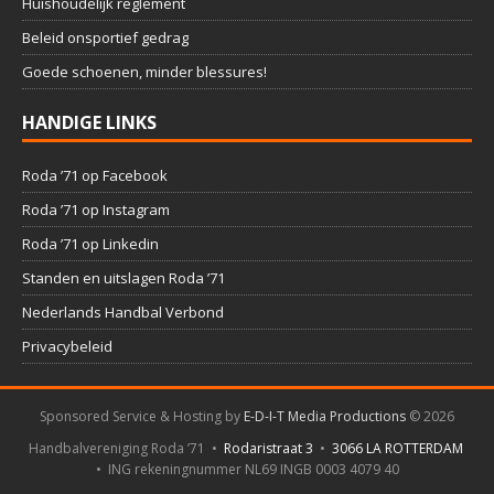
Huishoudelijk reglement
Beleid onsportief gedrag
Goede schoenen, minder blessures!
HANDIGE LINKS
Roda ’71 op Facebook
Roda ’71 op Instagram
Roda ’71 op Linkedin
Standen en uitslagen Roda ’71
Nederlands Handbal Verbond
Privacybeleid
Sponsored Service & Hosting by
E-D-I-T Media Productions
©
2026
Handbalvereniging Roda ’71 •
Rodaristraat 3
•
3066 LA ROTTERDAM
• ING rekeningnummer NL69 INGB 0003 4079 40