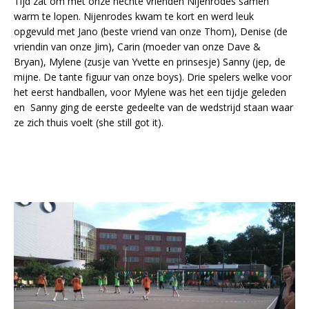
Tijd zat om met onze hechte vrienden Nijenrodes samen
warm te lopen. Nijenrodes kwam te kort en werd leuk
opgevuld met Jano (beste vriend van onze Thom), Denise (de
vriendin van onze Jim), Carin (moeder van onze Dave &
Bryan), Mylene (zusje van Yvette en prinsesje) Sanny (jep, de
mijne. De tante figuur van onze boys). Drie spelers welke voor
het eerst handballen, voor Mylene was het een tijdje geleden
en Sanny ging de eerste gedeelte van de wedstrijd staan waar
ze zich thuis voelt (she still got it).