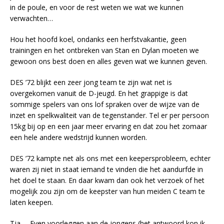
in de poule, en voor de rest weten we wat we kunnen
verwachten…
Hou het hoofd koel, ondanks een herfstvakantie, geen
trainingen en het ontbreken van Stan en Dylan moeten we
gewoon ons best doen en alles geven wat we kunnen geven.
DES ’72 blijkt een zeer jong team te zijn wat net is
overgekomen vanuit de D-jeugd. En het grappige is dat
sommige spelers van ons lof spraken over de wijze van de
inzet en spelkwaliteit van de tegenstander. Tel er per persoon
15kg bij op en een jaar meer ervaring en dat zou het zomaar
een hele andere wedstrijd kunnen worden.
DES ’72 kampte net als ons met een keepersprobleem, echter
waren zij niet in staat iemand te vinden die het aandurfde in
het doel te staan. En daar kwam dan ook het verzoek of het
mogelijk zou zijn om de keepster van hun meiden C team te
laten keepen.
Tja,… Even voorleggen aan de jongens (het antwoord kon ik