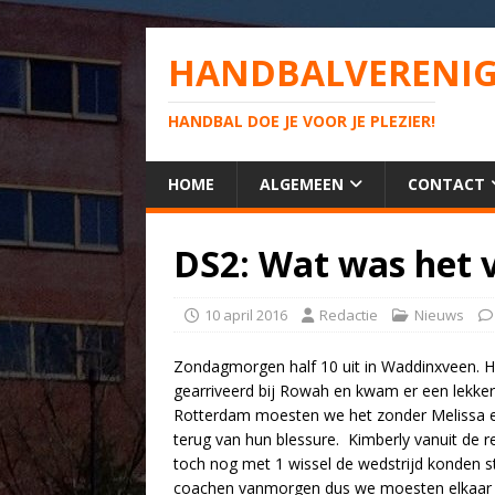
HANDBALVERENIG
HANDBAL DOE JE VOOR JE PLEZIER!
HOME
ALGEMEEN
CONTACT
DS2: Wat was het 
10 april 2016
Redactie
Nieuws
Zondagmorgen half 10 uit in Waddinxveen. H
gearriveerd bij Rowah en kwam er een lekke
Rotterdam moesten we het zonder Melissa e
terug van hun blessure. Kimberly vanuit de 
toch nog met 1 wissel de wedstrijd konden s
coachen vanmorgen dus we moesten elkaar h