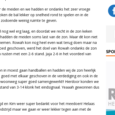
or de meiden en we hadden er ondanks het zeer vroege
roken de bal lekker op snelheid rond te spelen en in de
 zodoende weinig ruimte te geven.
 nog wel erg laag, en doordat we recht in de zon keken
 hadden de meiden soms last van de zon. Maar dit kon niet
 nemen. Rowah kon nog heel even wat terug doen maar na
r goed geschoven, werd het doel van Rowah ondanks de zon
SPO
usten met een 2-6 stand. Jaja 2-6 in het voordeel van
on in moest gaan handballen en hadden wij de zon heerlijk
s goed met elkaar geschoven in de verdediging en ook in de
d gewoonweg super goed samengewerkt!! Hierdoor konden we
 stand van 3-14 klonk het eindsignaal. Yeaaah gewonnen dus
ijd en Kim weer super bedankt voor het meedoen! Helaas
dstrijd maar we gaan er weer lekker tegen aan met de