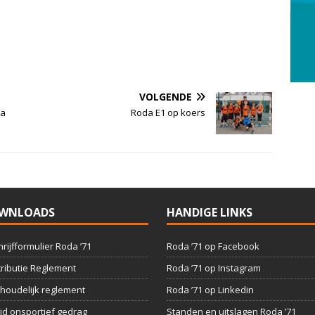
VOLGENDE
ca
Roda E1 op koers
WNLOADS
HANDIGE LINKS
hrijfformulier Roda ’71
Roda ’71 op Facebook
ributie Reglement
Roda ’71 op Instagram
houdelijk reglement
Roda ’71 op Linkedin
id onsportief gedrag
Standen en uitslagen Roda ’71