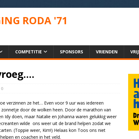
ING RODA '71
COMPETITIE
SPONSORS
VRIENDEN
VRI
vroeg….
0
oe verzinnen ze het… Even voor 9 uur was iedereen
r zonnetje door de wolken heen. Door de marathon van
n Idy doen, maar Natalie en Johanna waren gelukkig weer
recreanten wilde ons weer uit de brand helpen zodat we
tarten. (Toppie weer, Kim!) Helaas kon Toos ons niet
elpen en coachen in het veld.