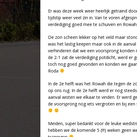
Er was deze week weer heerlijk getraind do
tijdstip weer veel zin in. Van te voren afgesp
verdediging goed mee te schuiven en Rowah
De zon scheen lekker op het veld maar stond
was het lastig keepen maar ook in de aanval
verhinderen dat we een voorsprong konden
de 2-1 zat de verdediging potdicht, werd e
toch nog goed gevonden en konden we gaan r
Roda
In de 2e helft was het Rowah die tegen de z
op ons rug. In de 2e helft werd er nog steed
aanval wisten we elkaar te vinden. Er wer
de voorsprong nog iets vergroten en bij een
Meiden, super bedankt voor de leuke wedstr
hebben we de komende 5 (!!!) weken geen we
trainingen