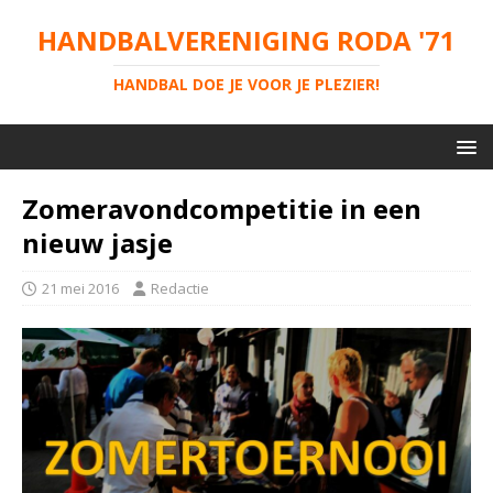
HANDBALVERENIGING RODA '71
HANDBAL DOE JE VOOR JE PLEZIER!
Zomeravondcompetitie in een
nieuw jasje
21 mei 2016
Redactie