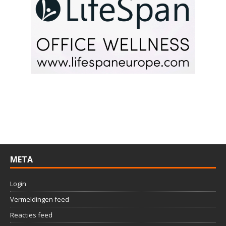
META
Login
Vermeldingen feed
Reacties feed