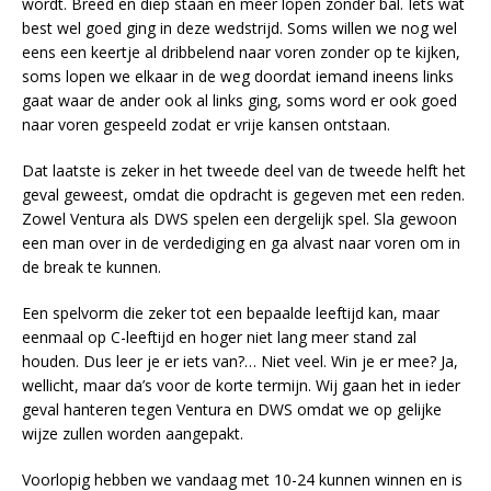
wordt. Breed en diep staan en meer lopen zonder bal. Iets wat
best wel goed ging in deze wedstrijd. Soms willen we nog wel
eens een keertje al dribbelend naar voren zonder op te kijken,
soms lopen we elkaar in de weg doordat iemand ineens links
gaat waar de ander ook al links ging, soms word er ook goed
naar voren gespeeld zodat er vrije kansen ontstaan.
Dat laatste is zeker in het tweede deel van de tweede helft het
geval geweest, omdat die opdracht is gegeven met een reden.
Zowel Ventura als DWS spelen een dergelijk spel. Sla gewoon
een man over in de verdediging en ga alvast naar voren om in
de break te kunnen.
Een spelvorm die zeker tot een bepaalde leeftijd kan, maar
eenmaal op C-leeftijd en hoger niet lang meer stand zal
houden. Dus leer je er iets van?… Niet veel. Win je er mee? Ja,
wellicht, maar da’s voor de korte termijn. Wij gaan het in ieder
geval hanteren tegen Ventura en DWS omdat we op gelijke
wijze zullen worden aangepakt.
Voorlopig hebben we vandaag met 10-24 kunnen winnen en is