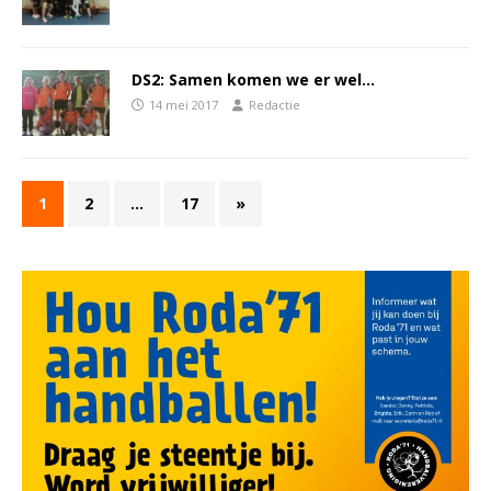
DS2: Samen komen we er wel…
14 mei 2017
Redactie
1
2
…
17
»