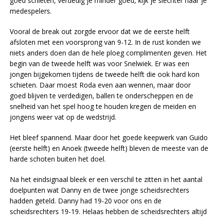
goed schieten, verdedig je minder goed, kijk je slechter naar je
medespelers.
Vooral de break out zorgde ervoor dat we de eerste helft
afsloten met een voorsprong van 9-12. In de rust konden we
niets anders doen dan de hele ploeg complimenten geven. Het
begin van de tweede helft was voor Snelwiek. Er was een
jongen bijgekomen tijdens de tweede helft die ook hard kon
schieten. Daar moest Roda even aan wennen, maar door
goed blijven te verdedigen, ballen te onderscheppen en de
snelheid van het spel hoog te houden kregen de meiden en
jongens weer vat op de wedstrijd.
Het bleef spannend. Maar door het goede keepwerk van Guido
(eerste helft) en Anoek (tweede helft) bleven de meeste van de
harde schoten buiten het doel.
Na het eindsignaal bleek er een verschil te zitten in het aantal
doelpunten wat Danny en de twee jonge scheidsrechters
hadden geteld. Danny had 19-20 voor ons en de
scheidsrechters 19-19. Helaas hebben de scheidsrechters altijd