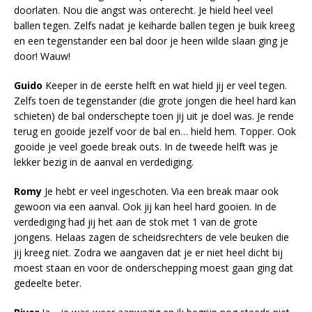
doorlaten. Nou die angst was onterecht. Je hield heel veel
ballen tegen. Zelfs nadat je keiharde ballen tegen je buik kreeg
en een tegenstander een bal door je heen wilde slaan ging je
door! Wauw!
Guido
Keeper in de eerste helft en wat hield jij er veel tegen.
Zelfs toen de tegenstander (die grote jongen die heel hard kan
schieten) de bal onderschepte toen jij uit je doel was. Je rende
terug en gooide jezelf voor de bal en… hield hem. Topper. Ook
gooide je veel goede break outs. In de tweede helft was je
lekker bezig in de aanval en verdediging.
Romy
Je hebt er veel ingeschoten. Via een break maar ook
gewoon via een aanval. Ook jij kan heel hard gooien. In de
verdediging had jij het aan de stok met 1 van de grote
jongens. Helaas zagen de scheidsrechters de vele beuken die
jij kreeg niet. Zodra we aangaven dat je er niet heel dicht bij
moest staan en voor de onderschepping moest gaan ging dat
gedeelte beter.