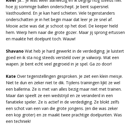
River
Ja… je was weer aanwezig en ik begrijp nog steeds niet
hoe jij sommige ballen onderschept. Je bent supersnel.
Vasthoudend. En je kan hard schieten. Vele tegenstanders
onderschatten je in het begin maar dat leer je ze snel af.
Mooie actie was dat je schoot op het doel. De keeper hield
hem. Wierp hem naar die grote gozer. Maar jij sprong ertussen
en maakte het doelpunt toch. Wauw!
Shavano
Wat heb je hard gewerkt in de verdediging. Je luistert
goed en ik sta nog steeds versteld over je valworp. Wat een
wapen. Je bent echt veel gegroeid in je spel. Ga zo door!
Kate
Over tegenstellingen gesproken. Je ziet een klein meisje.
Niet te dun en zeker niet te dik. Tijdens trainingen lijkt ze wel
een ballerina. Ze is met van alles bezig maar niet met trainen.
Maar dan speelt ze een wedstrijd en ze veranderd in een
fanatieke speler. Ze is actief in de verdediging. Ze blokt zelfs
een schot van een van die grote jongens. (en die was zeker
een kop groter) en ze maakt twee prachtige doelpunten. Was
een techniek!