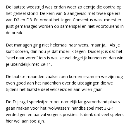
De laatste wedstrijd was er dan weer zo eentje die contra op
het geheel stond. De kern van 6 aangevuld met twee spelers
van D2 en D3. En omdat het tegen Conventus was, moest er
juist gemanaged worden op samenspel en niet voortdurend in
de break.
Dat managen ging niet helemaal naar wens, maar ja… Als je
kunt scoren, dan hou je dat moeilijk tegen. Duidelijk is dat het
“snel naar voren” iets is wat ze wel degelijk kunnen en dan win
je uiteindelijk met 29-11.
De laatste maanden zaalseizoen komen eraan en we zijn nog
even goed aan het nadenken over de uitdagingen die we
tijdens het laatste deel veldseizoen aan willen gaan.
De D-jeugd speelwijze moet namelijk langzamerhand plaats
gaan maken voor het “volwassen” handbalspel met 3-2-1
verdedigen en aanval volgens posities. Ik denk dat veel spelers
hier wel aan toe zijn.