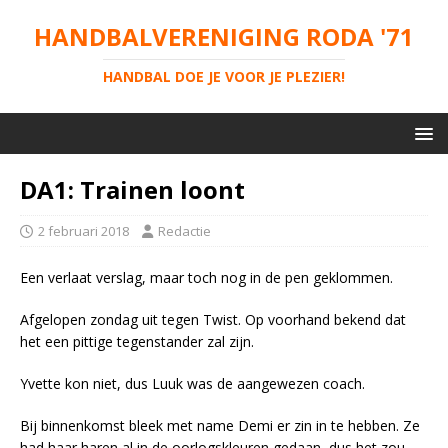
HANDBALVERENIGING RODA '71
HANDBAL DOE JE VOOR JE PLEZIER!
DA1: Trainen loont
2 februari 2018
Redactie
Een verlaat verslag, maar toch nog in de pen geklommen.
Afgelopen zondag uit tegen Twist. Op voorhand bekend dat
het een pittige tegenstander zal zijn.
Yvette kon niet, dus Luuk was de aangewezen coach.
Bij binnenkomst bleek met name Demi er zin in te hebben. Ze
had haar haren al in de oorlogskleuren gedaan, dus het zou