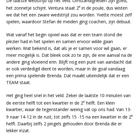
De laatste wedstrijd op het veld. Omstandigheden zijn goed,
e
het zonnetje schijnt. Ventura staat 2
in de poule, dus wisten
we dat het een zware wedstrijd zou worden. Yvette moest zelf
spelen, waardoor Stefan de meiden ging coachen, zijn debuut.
Wat vanaf het begin opviel was dat er een team stond die
plezier had in het spelen en samen ervoor wilde gaan
werken. Wat bekend is, dat als je er samen voor wil gaan, er
meer mogelijk is. Dat bleek ook zo te zijn, de ene aanval na de
andere ging vloeiend erin. Blijft nog een punt van aandacht dat
er ook verdedigd dient te worden, maar in de goal vandaag
een prima spelende Brenda. Dat maakt uiteindelijk dat er een
TEAM staat.
Het ging heel snel in het veld. Zeker de laatste 10 minuten van
e
de eerste helft tot een kwartier in de 2
helft. Een klein
kwartier, waar de tegenstander weinig vat op ons had. Van 13-
e
9 naar 14-12 in de rust, tot zelfs 15 -15 na een kwartier in de 2
helft. Daarbij zelfs 2 pingels gehouden door Brenda die er
lekker inzat.