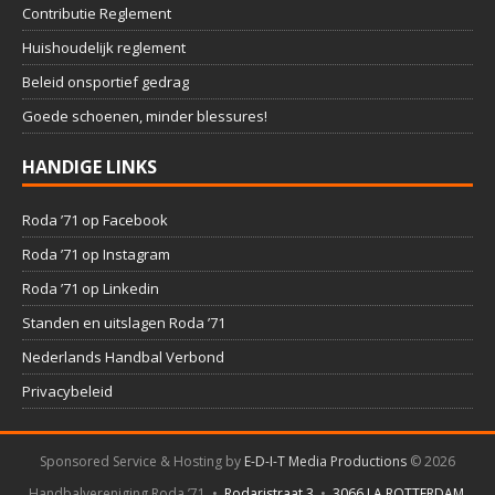
Contributie Reglement
Huishoudelijk reglement
Beleid onsportief gedrag
Goede schoenen, minder blessures!
HANDIGE LINKS
Roda ’71 op Facebook
Roda ’71 op Instagram
Roda ’71 op Linkedin
Standen en uitslagen Roda ’71
Nederlands Handbal Verbond
Privacybeleid
Sponsored Service & Hosting by
E-D-I-T Media Productions
©
2026
Handbalvereniging Roda ’71 •
Rodaristraat 3
•
3066 LA ROTTERDAM