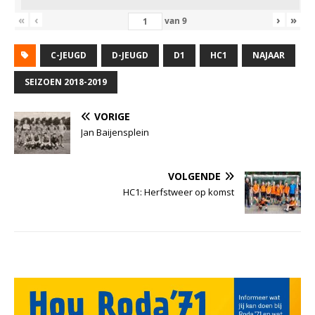
«
‹
›
»
van
9
C-JEUGD
D-JEUGD
D1
HC1
NAJAAR
SEIZOEN 2018-2019
VORIGE
Jan Baijensplein
VOLGENDE
HC1: Herfstweer op komst