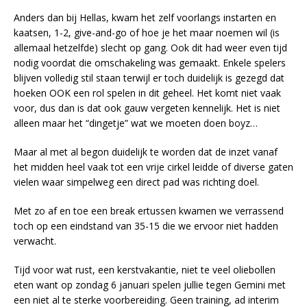
Anders dan bij Hellas, kwam het zelf voorlangs instarten en
kaatsen, 1-2, give-and-go of hoe je het maar noemen wil (is
allemaal hetzelfde) slecht op gang. Ook dit had weer even tijd
nodig voordat die omschakeling was gemaakt. Enkele spelers
blijven volledig stil staan terwijl er toch duidelijk is gezegd dat
hoeken OOK een rol spelen in dit geheel. Het komt niet vaak
voor, dus dan is dat ook gauw vergeten kennelijk. Het is niet
alleen maar het “dingetje” wat we moeten doen boyz…
Maar al met al begon duidelijk te worden dat de inzet vanaf
het midden heel vaak tot een vrije cirkel leidde of diverse gaten
vielen waar simpelweg een direct pad was richting doel.
Met zo af en toe een break ertussen kwamen we verrassend
toch op een eindstand van 35-15 die we ervoor niet hadden
verwacht.
Tijd voor wat rust, een kerstvakantie, niet te veel oliebollen
eten want op zondag 6 januari spelen jullie tegen Gemini met
een niet al te sterke voorbereiding. Geen training, ad interim