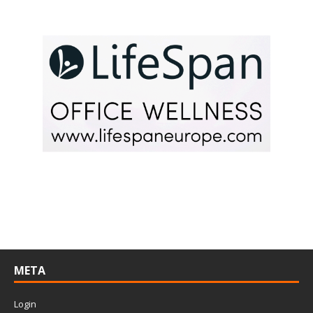
META
Login