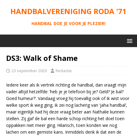
HANDBALVERENIGING RODA '71
HANDBAL DOE JE VOOR JE PLEZIER!
DS3: Walk of Shame
23 september 2020
Redactie
Iedere keer als ik vertrek richting de handbal, dan vraagt mijn
vader altijd hetzelfde: ‘heb je je telefoon bij je? Geld? Je bal?
Goed humeur?’. Vandaag vroeg hij toevallig ook of ik wist voor
welke sport ik weg ging, ik zei nog lacherig van ‘jaha handbal’,
maar eigenlijk had hij deze vraag beter aan Nathalie kunnen
stellen. Zij gaf de bal een harde schop richting het doel toen
oppakken niet meer ging. Hilarisch, toen konden we nog
lachen om een gemiste kans. Inmiddels denk ik dat een de