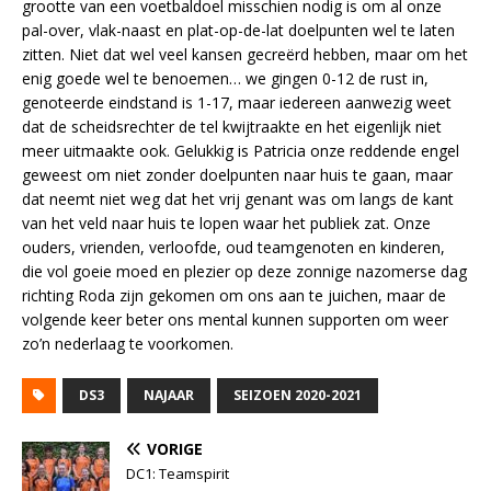
grootte van een voetbaldoel misschien nodig is om al onze
pal-over, vlak-naast en plat-op-de-lat doelpunten wel te laten
zitten. Niet dat wel veel kansen gecreërd hebben, maar om het
enig goede wel te benoemen… we gingen 0-12 de rust in,
genoteerde eindstand is 1-17, maar iedereen aanwezig weet
dat de scheidsrechter de tel kwijtraakte en het eigenlijk niet
meer uitmaakte ook. Gelukkig is Patricia onze reddende engel
geweest om niet zonder doelpunten naar huis te gaan, maar
dat neemt niet weg dat het vrij genant was om langs de kant
van het veld naar huis te lopen waar het publiek zat. Onze
ouders, vrienden, verloofde, oud teamgenoten en kinderen,
die vol goeie moed en plezier op deze zonnige nazomerse dag
richting Roda zijn gekomen om ons aan te juichen, maar de
volgende keer beter ons mental kunnen supporten om weer
zo’n nederlaag te voorkomen.
DS3
NAJAAR
SEIZOEN 2020-2021
VORIGE
DC1: Teamspirit