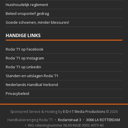
Huishoudelijk reglement
Beleid onsportief gedrag
Goede schoenen, minder blessures!
HANDIGE LINKS
Roda ’71 op Facebook
Roda ’71 op Instagram
Roda ’71 op Linkedin
Standen en uitslagen Roda ’71
Nederlands Handbal Verbond
Privacybeleid
Sponsored Service & Hosting by
E-D-I-T Media Productions
©
2026
Handbalvereniging Roda ’71 •
Rodaristraat 3
•
3066 LA ROTTERDAM
• ING rekeningnummer NL69 INGB 0003 4079 40