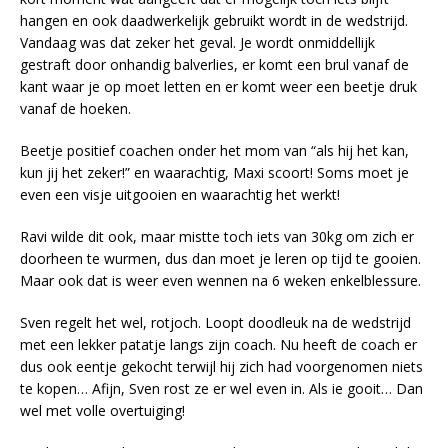
hangen en ook daadwerkelijk gebruikt wordt in de wedstrijd.
Vandaag was dat zeker het geval. Je wordt onmiddellijk
gestraft door onhandig balverlies, er komt een brul vanaf de
kant waar je op moet letten en er komt weer een beetje druk
vanaf de hoeken.
Beetje positief coachen onder het mom van “als hij het kan,
kun jij het zeker!” en waarachtig, Maxi scoort! Soms moet je
even een visje uitgooien en waarachtig het werkt!
Ravi wilde dit ook, maar mistte toch iets van 30kg om zich er
doorheen te wurmen, dus dan moet je leren op tijd te gooien.
Maar ook dat is weer even wennen na 6 weken enkelblessure.
Sven regelt het wel, rotjoch. Loopt doodleuk na de wedstrijd
met een lekker patatje langs zijn coach. Nu heeft de coach er
dus ook eentje gekocht terwijl hij zich had voorgenomen niets
te kopen… Afijn, Sven rost ze er wel even in. Als ie gooit… Dan
wel met volle overtuiging!