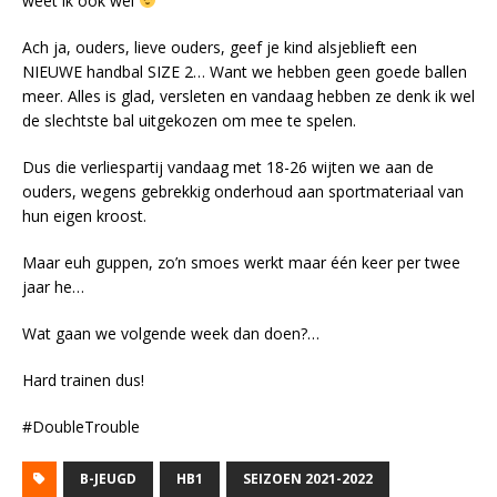
weet ik ook wel
Ach ja, ouders, lieve ouders, geef je kind alsjeblieft een
NIEUWE handbal SIZE 2… Want we hebben geen goede ballen
meer. Alles is glad, versleten en vandaag hebben ze denk ik wel
de slechtste bal uitgekozen om mee te spelen.
Dus die verliespartij vandaag met 18-26 wijten we aan de
ouders, wegens gebrekkig onderhoud aan sportmateriaal van
hun eigen kroost.
Maar euh guppen, zo’n smoes werkt maar één keer per twee
jaar he…
Wat gaan we volgende week dan doen?…
Hard trainen dus!
#DoubleTrouble
B-JEUGD
HB1
SEIZOEN 2021-2022