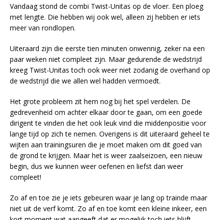
Vandaag stond de combi Twist-Unitas op de vloer. Een ploeg
met lengte. Die hebben wij ook wel, alleen zij hebben er iets
meer van rondlopen.
Uiteraard zijn die eerste tien minuten onwennig, zeker na een
paar weken niet compleet zijn. Maar gedurende de wedstrijd
kreeg Twist-Unitas toch ook weer niet zodanig de overhand op
de wedstrijd die we allen wel hadden vermoedt.
Het grote probleem zit hem nog bij het spel verdelen. De
gedrevenheid om achter elkaar door te gaan, om een goede
dirigent te vinden die het ook leuk vind die middenpositie voor
lange tijd op zich te nemen. Overigens is dit uiteraard geheel te
wijten aan trainingsuren die je moet maken om dit goed van
de grond te krijgen. Maar het is weer zaalseizoen, een nieuw
begin, dus we kunnen weer oefenen en liefst dan weer
compleet!
Zo af en toe zie je iets gebeuren waar je lang op trainde maar
niet uit de verf komt. Zo af en toe komt een kleine inkeer, een
kort moment wat aangeeft dat er mogelijk toch iets blijft