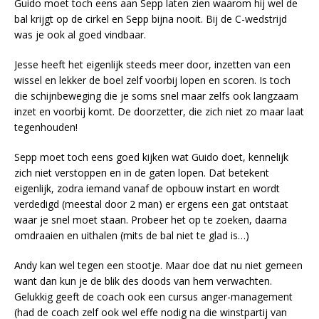
Guido moet toch eens aan Sepp laten zien waarom hij wel de
bal krijgt op de cirkel en Sepp bijna nooit. Bij de C-wedstrijd
was je ook al goed vindbaar.
Jesse heeft het eigenlijk steeds meer door, inzetten van een
wissel en lekker de boel zelf voorbij lopen en scoren. Is toch
die schijnbeweging die je soms snel maar zelfs ook langzaam
inzet en voorbij komt. De doorzetter, die zich niet zo maar laat
tegenhouden!
Sepp moet toch eens goed kijken wat Guido doet, kennelijk
zich niet verstoppen en in de gaten lopen. Dat betekent
eigenlijk, zodra iemand vanaf de opbouw instart en wordt
verdedigd (meestal door 2 man) er ergens een gat ontstaat
waar je snel moet staan. Probeer het op te zoeken, daarna
omdraaien en uithalen (mits de bal niet te glad is…)
Andy kan wel tegen een stootje. Maar doe dat nu niet gemeen
want dan kun je de blik des doods van hem verwachten.
Gelukkig geeft de coach ook een cursus anger-management
(had de coach zelf ook wel effe nodig na die winstpartij van