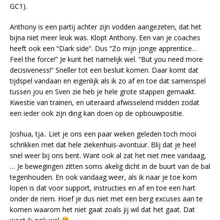
GC1).
Anthony is een partij achter zijn vodden aangezeten, dat het
bijna niet meer leuk was. Klopt Anthony. Een van je coaches
heeft ook een “Dark side”. Dus “Zo mijn jonge apprentice…
Feel the force!” Je kunt het namelijk wel. “But you need more
decisiveness!” Sneller tot een besluit komen. Daar komt dat
tijdspel vandaan en eigenlijk als ik zo af en toe dat samenspel
tussen jou en Sven zie heb je hele grote stappen gemaakt.
Kwestie van trainen, en uiteraard afwisselend midden zodat
een ieder ook zijn ding kan doen op de opbouwpositie.
Joshua, tja.. Liet je ons een paar weken geleden toch mooi
schrikken met dat hele ziekenhuis-avontuur. Blij dat je heel
snel weer bij ons bent. Want ook al zat het niet mee vandaag,
… Je bewegingen zitten soms akelig dicht in de buurt van de bal
tegenhouden. En ook vandaag weer, als ik naar je toe kom
lopen is dat voor support, instructies en af en toe een hart
onder de riem. Hoef je dus niet met een berg excuses aan te
komen waarom het niet gaat zoals jij wil dat het gaat. Dat