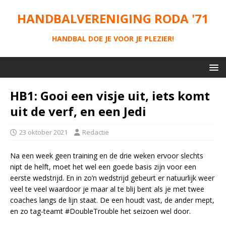
HANDBALVERENIGING RODA '71
HANDBAL DOE JE VOOR JE PLEZIER!
HB1: Gooi een visje uit, iets komt
uit de verf, en een Jedi
23 oktober 2021
Redactie
Na een week geen training en de drie weken ervoor slechts
nipt de helft, moet het wel een goede basis zijn voor een
eerste wedstrijd. En in zo’n wedstrijd gebeurt er natuurlijk weer
veel te veel waardoor je maar al te blij bent als je met twee
coaches langs de lijn staat. De een houdt vast, de ander mept,
en zo tag-teamt #DoubleTrouble het seizoen wel door.