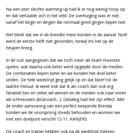
Na een zeer slechte warming up had ik er nog weinig hoop op
en dat vertaalde zich in het veld. De overtuiging was er niet
vanaf het begin en dingen die normaal goed gingen liepen niet.
Wel bleek dat we in de breedte meer konden in de aanval. Noël
werd de eerste helft niet gevonden, terwijl Iris het op de
heupen kreeg.
In de rust aangegeven dat we toch meer als team moesten
spelen, wat daarna ook beter werd opgepikt door de meiden.
De combinaties liepen beter en we konden het doel beter
vinden. De hele wedstrijd ging gelijk op en dat bleef tot de
laatste minuut. Ik weet ook dat ik als coach dan ook erg
fanatiek ben en zeker wil winnen en de meiden ook naar voren
wil schreeuwen (brulcoach…). Gelukkig had het zijn effect. Met
de onder aanvoering van een perfect keepende Brenda
konden we de voorsprong steeds behouden en wonnen we
met een doelpunt verschil 12-11. KANJERS.
De coach en trainer hebben ook na de wedstrijd meteen