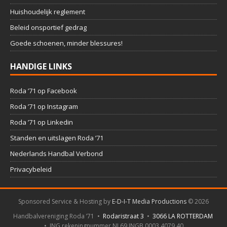
Huishoudelijk reglement
Beleid onsportief gedrag
Goede schoenen, minder blessures!
HANDIGE LINKS
Roda ’71 op Facebook
Roda ’71 op Instagram
Roda ’71 op Linkedin
Standen en uitslagen Roda ’71
Nederlands Handbal Verbond
Privacybeleid
Sponsored Service & Hosting by
E-D-I-T Media Productions
©
2026
Handbalvereniging Roda ’71 •
Rodaristraat 3
•
3066 LA ROTTERDAM
• ING rekeningnummer NL69 INGB 0003 4079 40