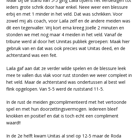
Maar bij de stand van 5-5 ging Laila tijdens het verdedigen tot
ieders grote schrik door haar enkel. Neee weer een blessure
erbij en met 1 minder in het veld. Dat was schrikken. Voor
zowel mij als coach, voor Laila zelf en de andere meiden was
dit een tegenvaller. Vrij kort erna kreeg Joelle 2 minuten en
stonden we met nog maar 4 meiden in het veld. Vanaf de
tribune werd al door het Unnitas publiek geroepen: Maak hier
gebruik van en dat was ook precies wat Unitas deed, en de
achterstand was een feit.
Laila gaf aan dat ze verder wilde spelen en de blessure leek
mee te vallen dus vlak voor rust stonden we weer compleet in
het veld. Maar de achterstand was ondertussen al best wel
flink opgelopen. Van 5-5 werd de ruststand 11-5.
In de rust de meiden gecomplimenteerd met het vertoonde
spel en met hun doorzettingsvermogen. Iedereen bleef
knokken en positief en dat is toch echt een compliment
waard!!
In de 2e helft kwam Unitas al snel op 12-5 maar de Roda