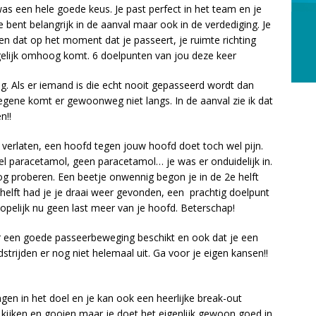
as een hele goede keus. Je past perfect in het team en je
je bent belangrijk in de aanval maar ook in de verdediging. Je
tten dat op het moment dat je passeert, je ruimte richting
 gelijk omhoog komt. 6 doelpunten van jou deze keer
ng. Als er iemand is die echt nooit gepasseerd wordt dan
degene komt er gewoonweg niet langs. In de aanval zie ik dat
n!!
d verlaten, een hoofd tegen jouw hoofd doet toch wel pijn.
el paracetamol, geen paracetamol… je was er onduidelijk in.
og proberen. Een beetje onwennig begon je in de 2e helft
 helft had je je draai weer gevonden, een prachtig doelpunt
opelijk nu geen last meer van je hoofd. Beterschap!
ver een goede passeerbeweging beschikt en ook dat je een
trijden er nog niet helemaal uit. Ga voor je eigen kansen!!
gen in het doel en je kan ook een heerlijke break-out
kijken en gooien maar je doet het eigenlijk gewoon goed in