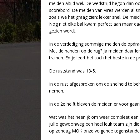
meiden altijd wel. De wedstrijd begon dan oo
scorebord. De meiden van Vires werden al sn
zoals we het graag zien: lekker snel. De meid
Nog niet elke bal kwam perfect aan maar daar 
gezien wordt.
In de verdediging sommige meiden de opdra
Met de handen op de rug? Ja meiden daar leren
trainen. En je leert het toch het beste in de pr
De ruststand was 13-5.
In de rust afgesproken om de snelheid te beh
nemen.
In de 2e helft bleven de meiden er voor gaan,
Wat was het heerlijk om weer compleet een we
jullie gewoonweg een heel leuk team zijn die
op zondag MOK onze volgende tegenstander 