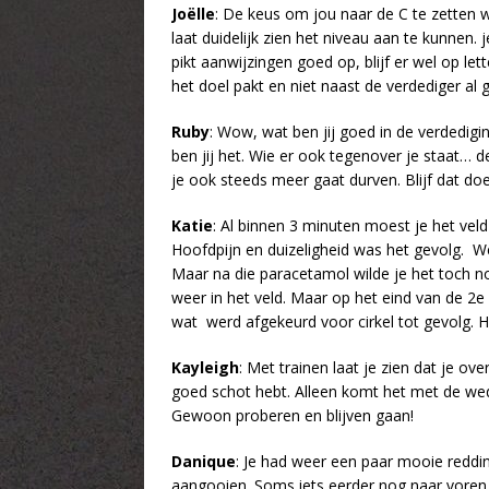
Joëlle
: De keus om jou naar de C te zetten w
laat duidelijk zien het niveau aan te kunnen. 
pikt aanwijzingen goed op, blijf er wel op le
het doel pakt en niet naast de verdediger al
Ruby
: Wow, wat ben jij goed in de verdedigi
ben jij het. Wie er ook tegenover je staat… 
je ook steeds meer gaat durven. Blijf dat doe
Katie
: Al binnen 3 minuten moest je het vel
Hoofdpijn en duizeligheid was het gevolg. W
Maar na die paracetamol wilde je het toch n
weer in het veld. Maar op het eind van de 2e
wat werd afgekeurd voor cirkel tot gevolg. H
Kayleigh
: Met trainen laat je zien dat je o
goed schot hebt. Alleen komt het met de weds
Gewoon proberen en blijven gaan!
Danique
: Je had weer een paar mooie reddin
aangooien. Soms iets eerder nog naar voren 