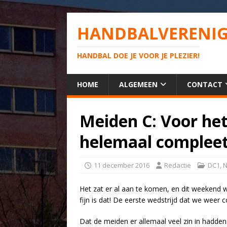
HANDBALVERENIG
HANDBAL DOE JE VOOR JE PLEZIER!
HOME
ALGEMEEN
CONTACT
Meiden C: Voor het
helemaal complee
11 december 2016
Redactie
DC1
,
N
Het zat er al aan te komen, en dit weekend wa
fijn is dat! De eerste wedstrijd dat we weer 
Dat de meiden er allemaal veel zin in hadden 