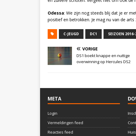
en zuivere schoten. Vergeet niet om ook de 
Odessa
: We zijn nog steeds blij dat je er met
positief en betrokken. Je mag nu van de arts 
C-JEUGD
DC1
SEIZOEN 2016-
VORIGE
DS1 boekt knappe en nuttige
overwinning op Hercules DS2
META
DO
Login
Insc
Vermeldingen feed
Cont
Reacties feed
Huis