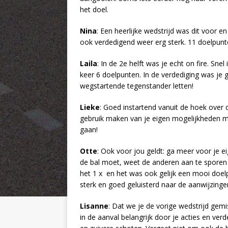
het doel.
Nina
: Een heerlijke wedstrijd was dit voor e
ook verdedigend weer erg sterk. 11 doelpunte
Laila
: In de 2e helft was je echt on fire. Sn
keer 6 doelpunten. In de verdediging was je
wegstartende tegenstander letten!
Lieke
: Goed instartend vanuit de hoek over 
gebruik maken van je eigen mogelijkheden me
gaan!
Otte
: Ook voor jou geldt: ga meer voor je eig
de bal moet, weet de anderen aan te sporen m
het 1 x en het was ook gelijk een mooi doelp
sterk en goed geluisterd naar de aanwijzinge
Lisanne
: Dat we je de vorige wedstrijd gem
in de aanval belangrijk door je acties en ver