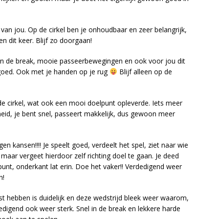
n van jou. Op de cirkel ben je onhoudbaar en zeer belangrijk,
n dit keer. Blijf zo doorgaan!
el in de break, mooie passeerbewegingen en ook voor jou dit
 goed. Ook met je handen op je rug
Blijf alleen op de
de cirkel, wat ook een mooi doelpunt opleverde. Iets meer
id, je bent snel, passeert makkelijk, dus gewoon meer
en kansen!!!! Je speelt goed, verdeelt het spel, ziet naar wie
aar vergeet hierdoor zelf richting doel te gaan. Je deed
unt, onderkant lat erin. Doe het vaker!! Verdedigend weer
n!
ist hebben is duidelijk en deze wedstrijd bleek weer waarom,
dedigend ook weer sterk. Snel in de break en lekkere harde