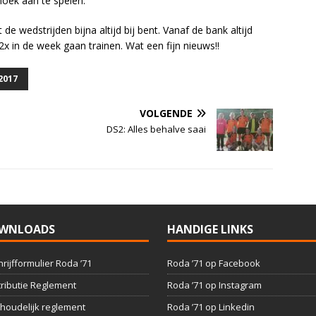
hoek aan te spelen.
 de wedstrijden bijna altijd bij bent. Vanaf de bank altijd
2x in de week gaan trainen. Wat een fijn nieuws!!
2017
VOLGENDE
DS2: Alles behalve saai
WNLOADS
HANDIGE LINKS
hrijfformulier Roda ’71
Roda ’71 op Facebook
ributie Reglement
Roda ’71 op Instagram
houdelijk reglement
Roda ’71 op Linkedin