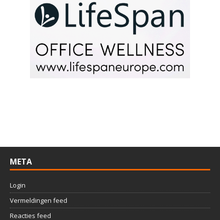
META
Login
Vermeldingen feed
Reacties feed