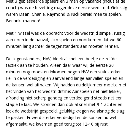
Met 3 geblesseerde spelers en 3 man op vakantie (inclusief de
coach) was de bezetting mager deze eerste wedstrijd. Gelukkig
waren Daan, Charlie. Raymond & Nick bereid mee te spelen.
Bedankt mannen!
Met 1 wissel was de opdracht voor de wedstrijd simpel, rustig
aan doen in de aanval, slim spelen en voorkomen dat we 60
minuten lang achter de tegenstanders aan moeten rennen.
De tegenstanders, HVV, bleek al snel een beetje de zelfde
tactiek aan te houden. Alleen daar waar wij de eerste 20
minuten nog moesten inkomen begon HVV een stuk sterker.
Fel in de verdediging en aanvallend lange aanvallen spelen en
de kansen wel afmaken. Wij hadden duidelijk meer moeite met
het vinden van het wedstrijdritme: Aanspelen net niet lekker,
afronding niet scherp genoeg en verdedigend steeds net een
stapje te laat. We stonden dan ook al snel met 9-1 achter en
leek de wedstrijd gespeeld, gelukkig kregen we alsnog de slag
te pakken. Er werd sterker verdedigd en de kansen nu wel
afgemaakt, we kwamen goed terug tot 12-10 bij rust.