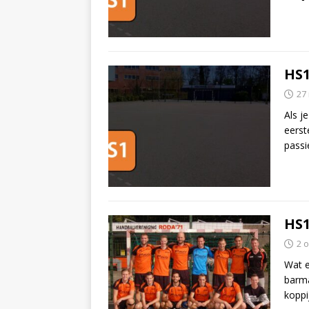
HS1
27
Als je
eerst
passi
HS1
2 
Wat e
barma
koppi