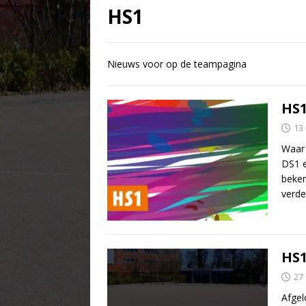
HS1
Nieuws voor op de teampagina
HS1
13
Waar 
DS1 
beker
verde
HS1
27
Afgel