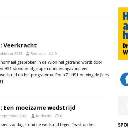
: Veerkracht
 oktober 2023
Redactie
0
normaal gesproken in de Wion-hal getraind wordt door
en HS1 stond er afgelopen donderdagavond een
wedstrijd op het programma. Roda’71 HS1 ontving de
[lees
r]
: Een moeizame wedstrijd
 september 2021
Redactie
0
open zondag stond de wedstrijd tegen Twist op het
SPO