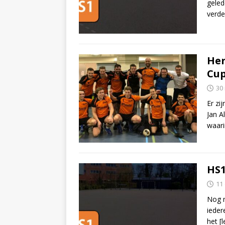
geled
verde
Her
Cup
30
Er zi
Jan A
waar
HS1
11
Nog n
ieder
het
[