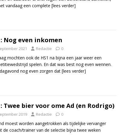
het vandaag een complete
[lees verder]
: Nog even inkomen
september 2021
Redactie
0
ag mochten ook de HS1 na bijna een jaar weer een
titiewedstrijd spelen. En dat was best nog even wennen.
rdagavond nog even zorgen dat
[lees verder]
: Twee bier voor ome Ad (en Rodrigo)
september 2019
Redactie
0
d moest worden aangetrokken als tijdelijke vervanger
 de coach/trainer van de selectie bijna twee weken