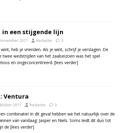
 in een stijgende lijn
 november 2017
Redactie
0
 wint, heb je vrienden. Als je wint, schrijf je verslagen. De
e twee wedstrijden van het zaalseizoen was het spel
eloos en ongeconcentreerd.
[lees verder]
: Ventura
oktober 2017
Redactie
0
en combinatie! In dit geval hebben we het natuurlijk over de
nnen van vandaag: Jasper en Niels. Soms leidt dit duo tot
jn de
[lees verder]