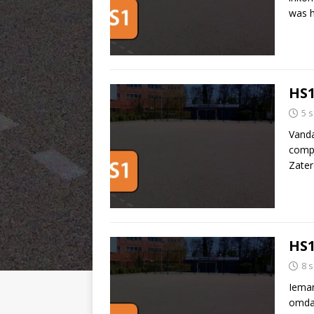
was 
HS1
5 
Vanda
compe
Zate
HS1
8 
Ieman
omdat