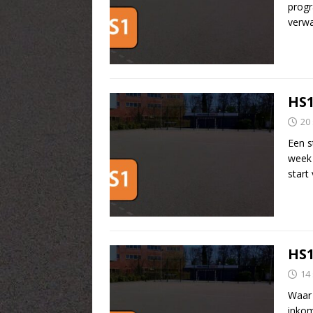
progr
verwa
HS1
20
Een s
week 
start
HS1
14
Waar 
inkom