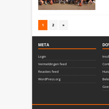
1
2
»
META
DO
Login
Insc
Vermeldingen feed
Cont
Reacties feed
Huis
WordPress.org
Bele
Goed