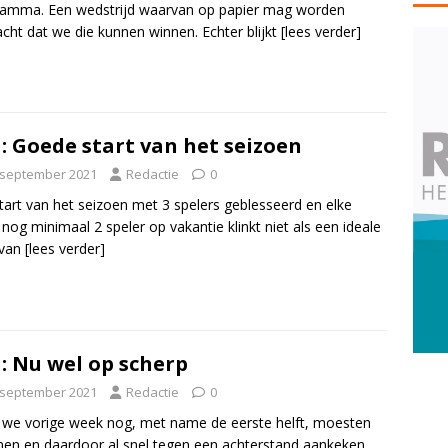
amma. Een wedstrijd waarvan op papier mag worden
cht dat we die kunnen winnen. Echter blijkt
[lees verder]
: Goede start van het seizoen
 september 2021
Redactie
0
tart van het seizoen met 3 spelers geblesseerd en elke
nog minimaal 2 speler op vakantie klinkt niet als een ideale
 van
[lees verder]
: Nu wel op scherp
 september 2021
Redactie
0
we vorige week nog, met name de eerste helft, moesten
en en daardoor al snel tegen een achterstand aankeken,