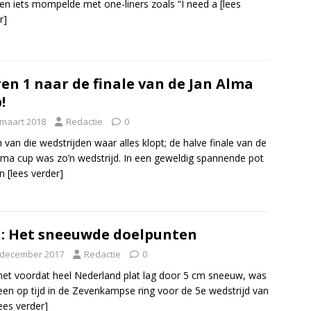
en iets mompelde met one-liners zoals “I need a
[lees
r]
en 1 naar de finale van de Jan Alma
!
 maart 2018
Redactie
0
jn van die wedstrijden waar alles klopt; de halve finale van de
lma cup was zo’n wedstrijd. In een geweldig spannende pot
in
[lees verder]
: Het sneeuwde doelpunten
 december 2017
Redactie
0
et voordat heel Nederland plat lag door 5 cm sneeuw, was
een op tijd in de Zevenkampse ring voor de 5e wedstrijd van
lees verder]