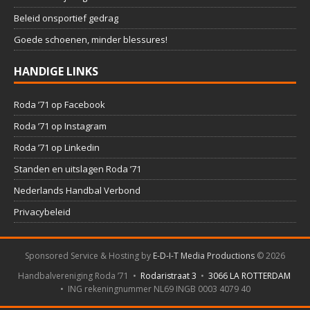
Beleid onsportief gedrag
Goede schoenen, minder blessures!
HANDIGE LINKS
Roda ’71 op Facebook
Roda ’71 op Instagram
Roda ’71 op Linkedin
Standen en uitslagen Roda ’71
Nederlands Handbal Verbond
Privacybeleid
Sponsored Service & Hosting by
E-D-I-T Media Productions
©
2026
Handbalvereniging Roda ’71 •
Rodaristraat 3
•
3066 LA ROTTERDAM
• ING rekeningnummer NL69 INGB 0003 4079 40