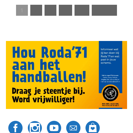
1
2
3
…
13
Next »