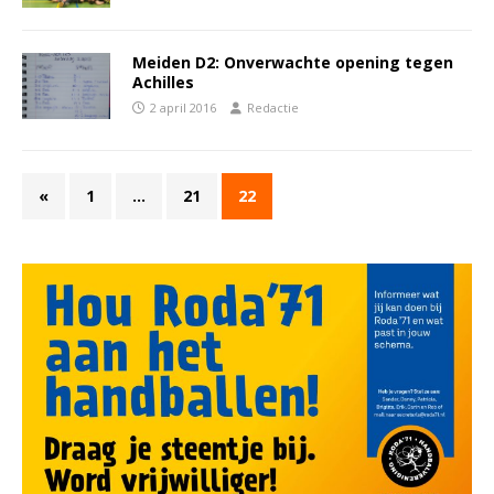
Meiden D2: Onverwachte opening tegen
Achilles
2 april 2016
Redactie
«
1
…
21
22