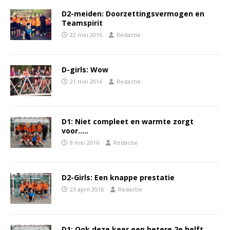
D2-meiden: Doorzettingsvermogen en
Teamspirit
22 mei 2016
Redactie
D-girls: Wow
21 mei 2016
Redactie
D1: Niet compleet en warmte zorgt
voor…..
8 mei 2016
Redactie
D2-Girls: Een knappe prestatie
23 april 2016
Redactie
D1: Ook deze keer een betere 2e helft