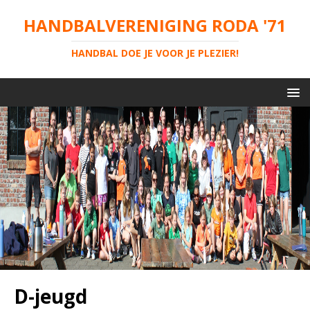
HANDBALVERENIGING RODA '71
HANDBAL DOE JE VOOR JE PLEZIER!
D-jeugd