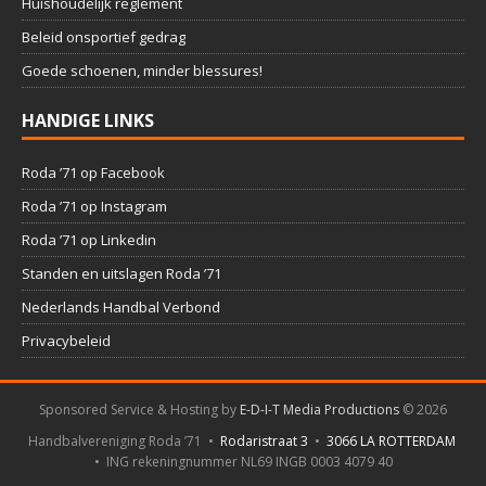
Huishoudelijk reglement
Beleid onsportief gedrag
Goede schoenen, minder blessures!
HANDIGE LINKS
Roda ’71 op Facebook
Roda ’71 op Instagram
Roda ’71 op Linkedin
Standen en uitslagen Roda ’71
Nederlands Handbal Verbond
Privacybeleid
Sponsored Service & Hosting by
E-D-I-T Media Productions
©
2026
Handbalvereniging Roda ’71 •
Rodaristraat 3
•
3066 LA ROTTERDAM
• ING rekeningnummer NL69 INGB 0003 4079 40